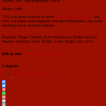
Deuren: 19u – start programma: 19u30
Inkom: Gratis
* Dit is de zesde avond in de reeks
Maandelijks op Maandag
, een
reeks van negen maatschappelijk bewogen filmavonden, elke eerste
maandag van de maand in Klappei.
Regisseur: Rutger Verbeek, Evert Winkelmans, Robbe van Lier,
Maarten Verdoodt | Duur: 59 min. | Land: België | Jaar: 2014
Klik op deze
email link voor reservatie
Categorie:
Maandelijks op Maandag
Facebook
Twitter
Pinterest
WhatsApp
Gmail
Email