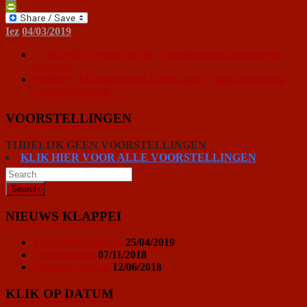
Print
PrintFriendly
Iez
04/03/2019
←
MOM5*: Dying for life + panelgesprek migratie en
armoede
MOM8*: Manufactured Landscapes + mini-workshop
voedselproductie
→
VOORSTELLINGEN
TIJDELIJK GEEN VOORSTELLINGEN
KLIK HIER VOOR ALLE VOORSTELLINGEN
NIEUWS KLAPPEI
Vrijwilligersoproep
25/04/2019
Ticketprijzen
07/11/2018
Sponsor worden
12/06/2018
KLIK OP DATUM