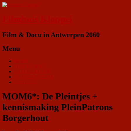
Filmhuis Klappei
Film & Docu in Antwerpen 2060
Menu
HOME
PROGRAMMA
ZAALVERHUUR
KLAPPEI CINEMA
CONTACT
MOM6*: De Pleintjes +
kennismaking PleinPatrons
Borgerhout