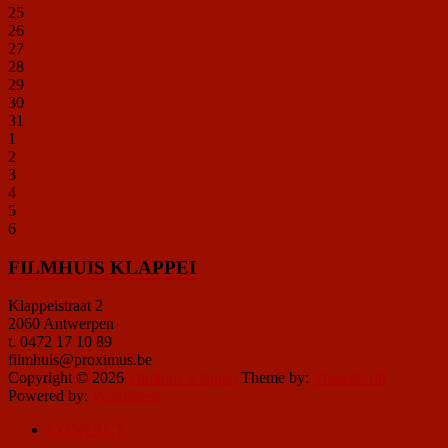
25
26
27
28
29
30
31
1
2
3
4
5
6
FILMHUIS KLAPPEI
Klappeistraat 2
2060 Antwerpen
t. 0472 17 10 89
filmhuis@proximus.be
Copyright © 2026
Filmhuis Klappei
Theme by:
ThemeGrill
Powered by:
WordPress
CONTACT