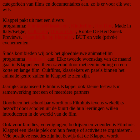
categorieën van films en documentaires aan, zo is er voor elk wat
wils.
Klappei pakt uit met een divers
programma:
Filmfans/Klassiekers
,
Kinderfilm
,
Hot Doc
, Made in
Italy/België,
Cultacolor
,
Oor om Oog
, Robbe De Hert Sneak
Previews,
Maandelijks op Maandag
, BUT en vele (privé-)
evenementen.
Sinds kort bieden wij ook het gloednieuwe animatiefilm
programma
Animara!
aan. Elke tweede woensdag van de maand
gaat in Klappei een thema-avond door met een inleiding en een
korte en lange film. Cultfilms, klassiekers en parels binnen het
animatie genre zullen in Klappei te zien zijn.
Jaarlijks organiseert Filmhuis Klappei ook kleine festivals in
samenwerking met een of meerdere partners.
Doorheen het schooljaar wordt ons Filmhuis tevens wekelijks
bezocht door scholen uit de buurt die hun leerlingen willen
introduceren in de wereld van de film.
Ook voor families, verenigingen, bedrijven en vrienden is Filmhuis
Klappei een ideale plek om hun feestje of activiteit te organiseren.
Vele positieve reacties zijn het bewijs dat de Klappei wordt