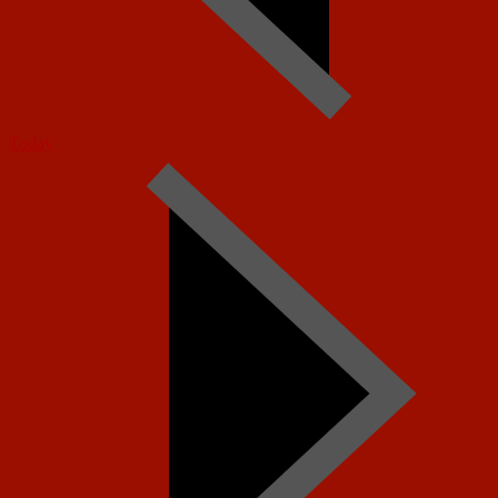
Today