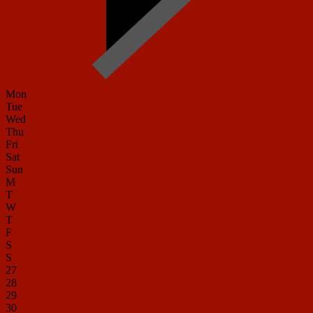
Mon
Tue
Wed
Thu
Fri
Sat
Sun
M
T
W
T
F
S
S
27
28
29
30