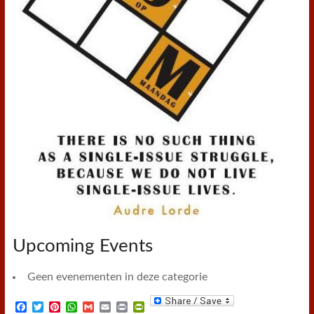
Upcoming Events
Geen evenementen in deze categorie
F
T
P
W
G
E
P
P