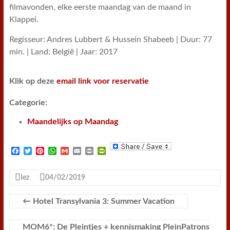
filmavonden, elke eerste maandag van de maand in
Klappei.
Regisseur: Andres Lubbert & Hussein Shabeeb | Duur: 77
min. | Land: België | Jaar: 2017
Klik op deze
email link voor reservatie
Categorie:
Maandelijks op Maandag
F
T
P
W
G
E
P
P
a
w
i
h
m
m
r
r
c
i
n
a
a
a
i
i
e
t
t
t
i
i
n
n
Iez
04/02/2019
b
t
e
s
l
l
t
t
o
e
r
A
F
o
r
e
p
r
←
Hotel Transylvania 3: Summer Vacation
k
s
p
i
t
e
n
MOM6*: De Pleintjes + kennismaking PleinPatrons