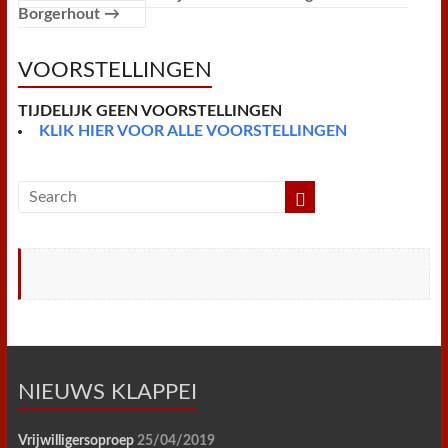
d
Borgerhout
→
l
y
VOORSTELLINGEN
TIJDELIJK GEEN VOORSTELLINGEN
KLIK HIER VOOR ALLE VOORSTELLINGEN
NIEUWS KLAPPEI
Vrijwilligersoproep
25/04/2019