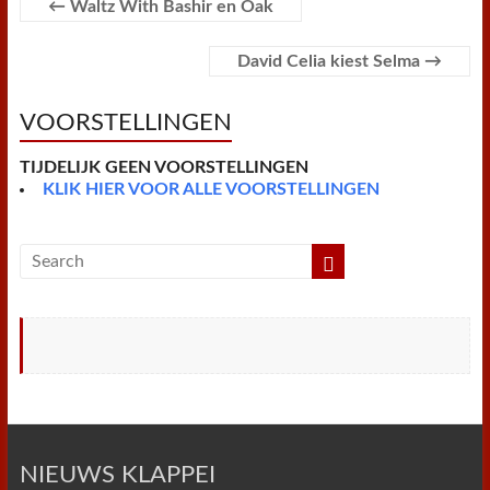
o
r
e
p
r
←
Waltz With Bashir en Oak
k
s
p
i
t
e
n
David Celia kiest Selma
→
d
l
y
VOORSTELLINGEN
TIJDELIJK GEEN VOORSTELLINGEN
KLIK HIER VOOR ALLE VOORSTELLINGEN
NIEUWS KLAPPEI