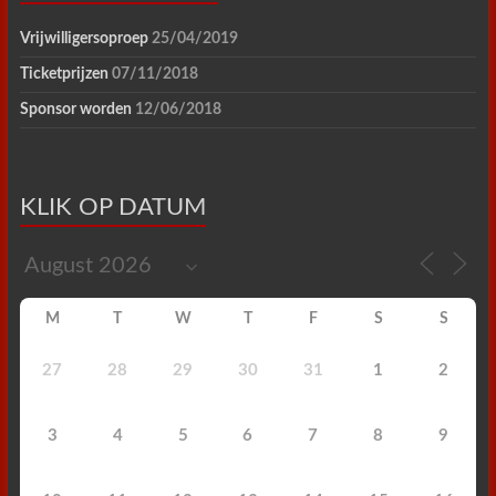
Vrijwilligersoproep
25/04/2019
Ticketprijzen
07/11/2018
Sponsor worden
12/06/2018
KLIK OP DATUM
M
T
W
T
F
S
S
27
28
29
30
31
1
2
3
4
5
6
7
8
9