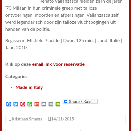
Renato Vallanzasca hielden zij in de jaren
‘70 Milaan in hun criminele greep met talloze
ontvoeringen, moorden en afpersingen. Vallanzasca zelf
werd legendarisch door zijn talloze vluchtpogingen uit
handen van de politie.
Regisseur: Michele Placido | Duur: 125 min. | Land: Italië |
Jaar: 2010
Klik op deze
email link voor reservatie
Categorie:
Made in Italy
F
T
P
W
G
E
P
P
a
w
i
h
m
m
r
r
c
i
n
a
a
a
i
i
e
t
t
t
i
i
n
n
Kristiaan Smaers
14/11/2015
b
t
e
s
l
l
t
t
o
e
r
A
F