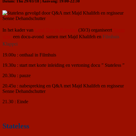
Datum: Thu 29/03/18 | Aanvang: 19:00-22:30
In het kader van
Land Day in Palestina
(30/3) organiseert
Voem
Filmhuis
vzw
een docu-avond samen met Majd Khalifeh en
Klappei
19.00u : onthaal in Filmhuis
19.30u : start met korte inleiding en vertoning docu ” Stateless ”
20.30u : pauze
20.45u : nabespreking en Q&A met Majd Khalifeh en regisseur
Senne Dehandschutter
21.30 : Einde
Stateless