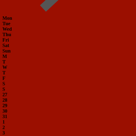
Mon
Tue
Wed
Thu
Fri
Sat
Sun
M
T
W
T
F
S
S
27
28
29
30
31
1
2
3