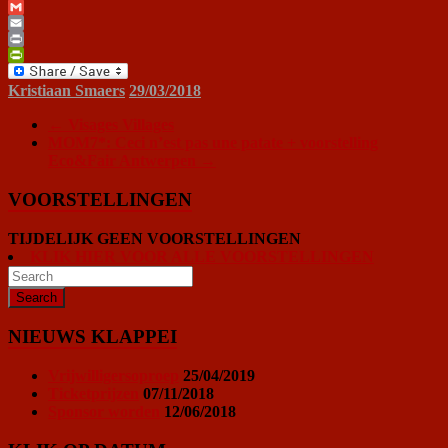
WhatsApp
Gmail
Email
Print
PrintFriendly
Kristiaan Smaers
29/03/2018
←
Visages Villages
MOM7*: Ceci n’est pas une patate + voorstelling
Eco&Fair Antwerpen
→
VOORSTELLINGEN
TIJDELIJK GEEN VOORSTELLINGEN
KLIK HIER VOOR ALLE VOORSTELLINGEN
NIEUWS KLAPPEI
Vrijwilligersoproep
25/04/2019
Ticketprijzen
07/11/2018
Sponsor worden
12/06/2018