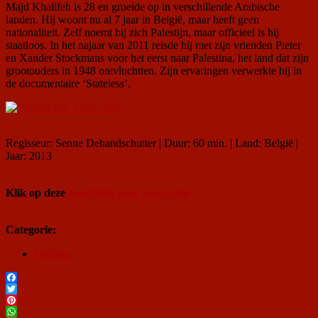
Majd Khalifeh is 28 en groeide op in verschillende Arabische
landen. Hij woont nu al 7 jaar in België, maar heeft geen
nationaliteit. Zelf noemt hij zich Palestijn, maar officieel is hij
staatloos. In het najaar van 2011 reisde hij met zijn vrienden Pieter
en Xander Stockmans voor het eerst naar Palestina, het land dat zijn
grootouders in 1948 ontvluchtten. Zijn ervaringen verwerkte hij in
de documentaire ‘Stateless’.
Regisseur: Senne Dehandschutter | Duur: 60 min. | Land: België |
Jaar: 2013
Klik op deze
email link voor reservatie
Categorie:
HotDoc
Facebook
Twitter
Pinterest