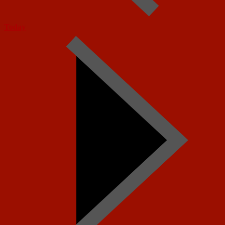
Today