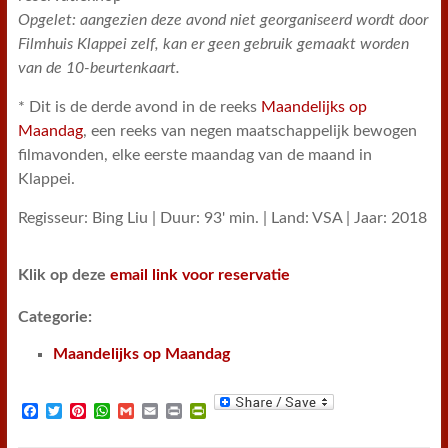
Opgelet: aangezien deze avond niet georganiseerd wordt door
Filmhuis Klappei zelf, kan er geen gebruik gemaakt worden
van de 10-beurtenkaart.
* Dit is de derde avond in de reeks
Maandelijks op
Maandag
, een reeks van negen maatschappelijk bewogen
filmavonden, elke eerste maandag van de maand in
Klappei.
Regisseur: Bing Liu | Duur: 93' min. | Land: VSA | Jaar: 2018
Klik op deze
email link voor reservatie
Categorie:
Maandelijks op Maandag
F
T
P
W
G
E
P
P
a
w
i
h
m
m
r
r
c
i
n
a
a
a
i
i