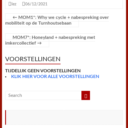
e
t
t
t
i
i
n
n
Iez
06/12/2021
b
t
e
s
l
l
t
t
o
e
r
A
F
o
r
e
p
r
←
MOM1*: Why we cycle + nabespreking over
k
s
p
i
mobiliteit op de Turnhoutsebaan
t
e
n
d
MOM7*: Honeyland + nabespreking met
l
imkercollectief
→
y
VOORSTELLINGEN
TIJDELIJK GEEN VOORSTELLINGEN
KLIK HIER VOOR ALLE VOORSTELLINGEN