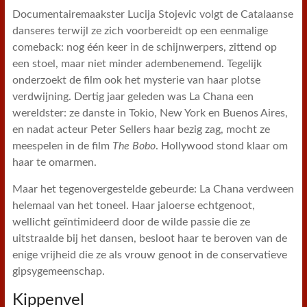
Documentairemaakster Lucija Stojevic volgt de Catalaanse
danseres terwijl ze zich voorbereidt op een eenmalige
comeback: nog één keer in de schijnwerpers, zittend op
een stoel, maar niet minder adembenemend. Tegelijk
onderzoekt de film ook het mysterie van haar plotse
verdwijning. Dertig jaar geleden was La Chana een
wereldster: ze danste in Tokio, New York en Buenos Aires,
en nadat acteur Peter Sellers haar bezig zag, mocht ze
meespelen in de film
The Bobo
. Hollywood stond klaar om
haar te omarmen.
Maar het tegenovergestelde gebeurde: La Chana verdween
helemaal van het toneel. Haar jaloerse echtgenoot,
wellicht geïntimideerd door de wilde passie die ze
uitstraalde bij het dansen, besloot haar te beroven van de
enige vrijheid die ze als vrouw genoot in de conservatieve
gipsygemeenschap.
Kippenvel