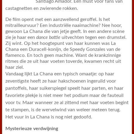
Santiago Amador. Een must voor fans van
castagnetten en zwierende rokken.
De film opent met een aanzwellend geroffel. Is het
mitrailleurvuur? Een industriële naaimachine? Nee hoor,
gewoon La Chana die van jetje geeft. In een andere scène
zie je haar een
dance battle
uitvechten tegen een drumstel.
Zij wint. Op het hoogtepunt van haar kunnen was La
Chana een Duracell-konijn, de Speedy Gonzales van de
flamenco. En toch geen machine. Want de krankzinnige
ritmes die ze uit haar voeten toverde, kwamen recht uit
haar ziel.
Vandaag lijkt La Chana een typisch omaatje: op haar
zeventigste heeft ze haar hakschoenen ingeruild voor
pantoffels, haar suikerspiegel speelt haar parten, en haar
favoriete plekje is niet meer het podium maar de fauteuil
voor tv. Maar wanneer ze al zittend met haar voeten begint
te stampen, is de wervelwind van weleer meteen terug.
Het vuur in La Chana is nog niet gedoofd.
Mysterieuze verdwijning