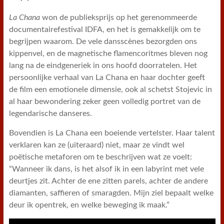
La Chana
won de publieksprijs op het gerenommeerde
documentairefestival IDFA, en het is gemakkelijk om te
begrijpen waarom. De vele dansscènes bezorgden ons
kippenvel, en de magnetische flamencoritmes bleven nog
lang na de eindgeneriek in ons hoofd doorratelen. Het
persoonlijke verhaal van La Chana en haar dochter geeft
de film een emotionele dimensie, ook al schetst Stojevic in
al haar bewondering zeker geen volledig portret van de
legendarische danseres.
Bovendien is La Chana een boeiende vertelster. Haar talent
verklaren kan ze (uiteraard) niet, maar ze vindt wel
poëtische metaforen om te beschrijven wat ze voelt:
“Wanneer ik dans, is het alsof ik in een labyrint met vele
deurtjes zit. Achter de ene zitten parels, achter de andere
diamanten, saffieren of smaragden. Mijn ziel bepaalt welke
deur ik opentrek, en welke beweging ik maak.”