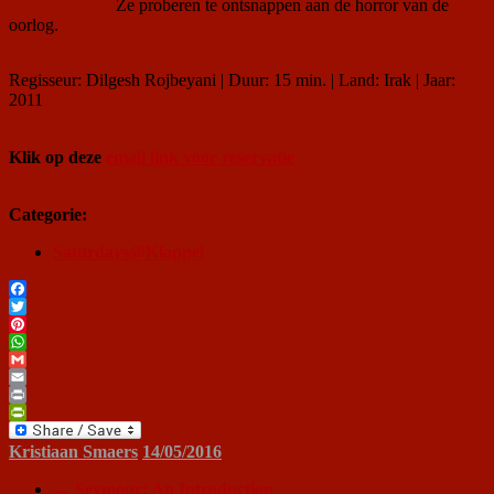
Ze proberen te ontsnappen aan de horror van de
oorlog.
Regisseur: Dilgesh Rojbeyani | Duur: 15 min. | Land: Irak | Jaar:
2011
Klik op deze
email link voor reservatie
Categorie:
Saturdays@Klappei
Facebook
Twitter
Pinterest
WhatsApp
Gmail
Email
Print
PrintFriendly
Kristiaan Smaers
14/05/2016
←
Seymour: An Introduction