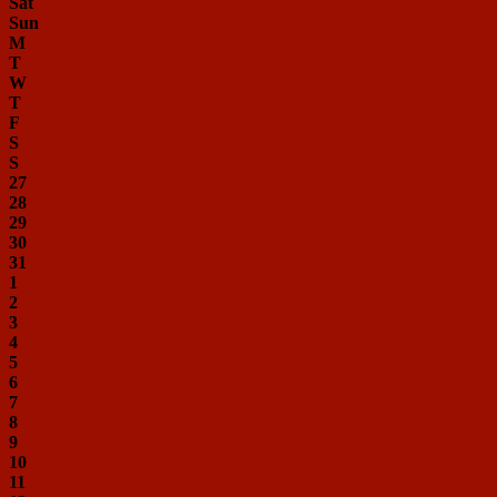
Sat
Sun
M
T
W
T
F
S
S
27
28
29
30
31
1
2
3
4
5
6
7
8
9
10
11