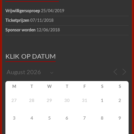
Vrijwilligersoproep
25/04/2019
Ticketprijzen
07/11/2018
Sponsor worden
12/06/2018
KLIK OP DATUM
M
T
W
T
F
S
S
27
28
29
30
31
1
2
3
4
5
6
7
8
9