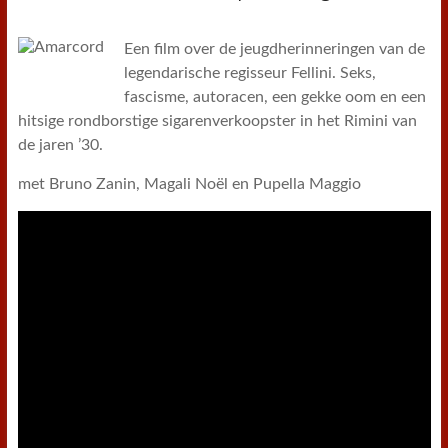
Een film over de jeugdherinneringen van de
legendarische regisseur Fellini. Seks,
fascisme, autoracen, een gekke oom en een
hitsige rondborstige sigarenverkoopster in het Rimini van
de jaren ’30.
met Bruno Zanin, Magali Noël en Pupella Maggio