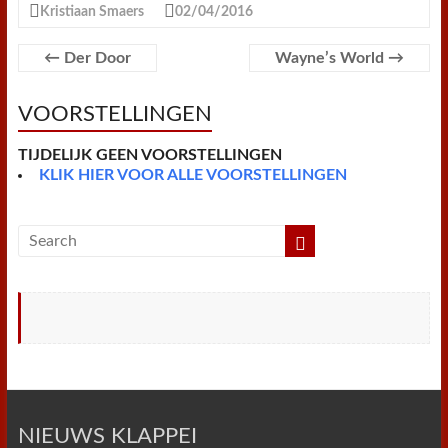
e
t
t
t
i
i
n
n
Kristiaan Smaers
02/04/2016
b
t
e
s
l
l
t
t
o
e
r
A
F
o
r
e
p
r
←
Der Door
Wayne’s World
→
k
s
p
i
t
e
n
VOORSTELLINGEN
d
l
y
TIJDELIJK GEEN VOORSTELLINGEN
KLIK HIER VOOR ALLE VOORSTELLINGEN
NIEUWS KLAPPEI