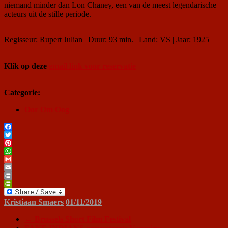
niemand minder dan Lon Chaney, een van de meest legendarische
acteurs uit de stille periode.
Regisseur: Rupert Julian | Duur: 93 min. | Land: VS | Jaar: 1925
Klik op deze
email link voor reservatie
Categorie:
Oor Om Oog
Facebook
Twitter
Pinterest
WhatsApp
Gmail
Email
Print
PrintFriendly
Kristiaan Smaers
01/11/2019
←
Brussels Short Film Festival