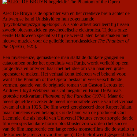
Alec De Bruyn is de oprichter van en het creatieve brein achter de
Antwerpse band Undskyld en hun zogenaamde
‘psychokrautjazzgrungeloops’. Als solo-artiest oscilleert hij tussen
zwoele bluesmuziek en psychedelische elektronica. Tijdens onze
eerste Halloween special zal hij de wereld laten kennismaken met
nieuwe muziek voor de geliefde horrorklassieker
The Phantom of
the Opera
(1925)
.
Een mysterieuze, gemaskerde man stalkt de donkere gangen en
catacomben onder het operahuis van Parijs, wordt verliefd op een
jonge diva en ontvoert haar met het idee om van haar een grote
operaster te maken. Het verhaal komt iedereen wel bekend voor,
want ‘The Phantom of the Opera’ bestaat in veel verschillende
vormen, gaande van de originele roman van Gaston Leroux tot
Andrew Lloyd Webbers musical megahit en Brian DePalma’s
groteske rockvariant
Phantom of the Paradise
(1974). Maar de
meest geliefde en zeker de meest memorabele versie van het verhaal
kwam al uit in 1925. De film werd geregisseerd door Rupert Julian,
maar minstens even belangrijk is de hand van de producent Carl
Laemmle, die als hoofd van Universal Pictures ervoor zorgde dat de
film een spectaculaire horror blockbuster zou worden (het succes
van de film inspireerde een lange reeks monsterfilms die de studio in
de komende jaren zou voortbrengen). De titelrol werd gespeeld door