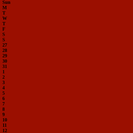
Sun
M
T
W
T
F
S
S
27
28
29
30
31
1
2
3
4
5
6
7
8
9
10
11
12