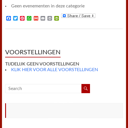
Geen evenementen in deze categorie
F
T
P
W
G
E
P
P
a
w
i
h
m
m
r
r
c
i
n
a
a
a
i
i
e
t
t
t
i
i
n
n
b
t
e
s
l
l
t
t
o
e
r
A
F
o
r
e
p
r
k
s
p
i
VOORSTELLINGEN
t
e
n
TIJDELIJK GEEN VOORSTELLINGEN
d
l
KLIK HIER VOOR ALLE VOORSTELLINGEN
y