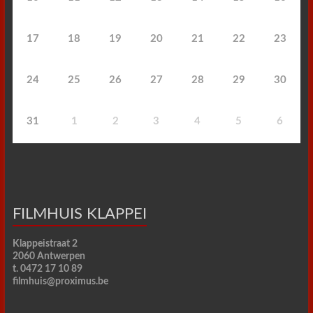
17
18
19
20
21
22
23
24
25
26
27
28
29
30
31
1
2
3
4
5
6
FILMHUIS KLAPPEI
Klappeistraat 2
2060 Antwerpen
t. 0472 17 10 89
filmhuis@proximus.be