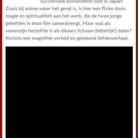
succesvolle animatiefilm ooit in Japan!
Zoals bij anime vaker het geval is, is hier een flinke dosis
magie en spiritualiteit aan het werk, die de twee jonge
geliefden in deze film samenbrengt. Maar wat als
samenzijn hetzelfde is als elkaars lichaam (letterlijk!) delen?
Kortom een magnifiek verteld en getekend liefdesverhaal.