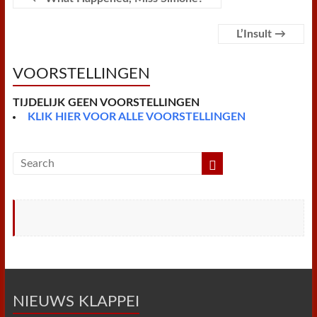
k
s
p
i
t
e
n
L’Insult
→
d
l
y
VOORSTELLINGEN
TIJDELIJK GEEN VOORSTELLINGEN
KLIK HIER VOOR ALLE VOORSTELLINGEN
NIEUWS KLAPPEI