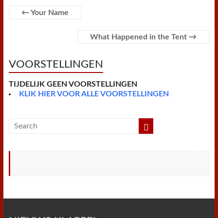
o
e
r
A
F
o
r
e
p
r
←
Your Name
k
s
p
i
t
e
n
What Happened in the Tent
→
d
l
y
VOORSTELLINGEN
TIJDELIJK GEEN VOORSTELLINGEN
KLIK HIER VOOR ALLE VOORSTELLINGEN