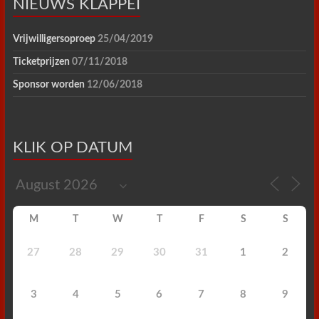
NIEUWS KLAPPEI
Vrijwilligersoproep
25/04/2019
Ticketprijzen
07/11/2018
Sponsor worden
12/06/2018
KLIK OP DATUM
M
T
W
T
F
S
S
27
28
29
30
31
1
2
3
4
5
6
7
8
9