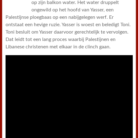
op zijn balkon water. Het water druppelt
ongewild op het hoofd van Yasser, een
Palestijnse ploegbaas op een nabijgelegen werf. Er
ontstaat een hevige ruzie. Yasser is woest en beledigt Toni.
Toni besluit om Yasser daarvoor gerechtelijk te vervolgen.
Dat leidt tot een lang proces waarbij Palestijnen en
Libanese christenen met elkaar in de clinch gaan.