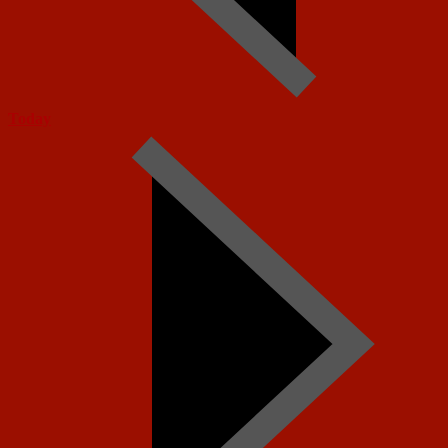
Today