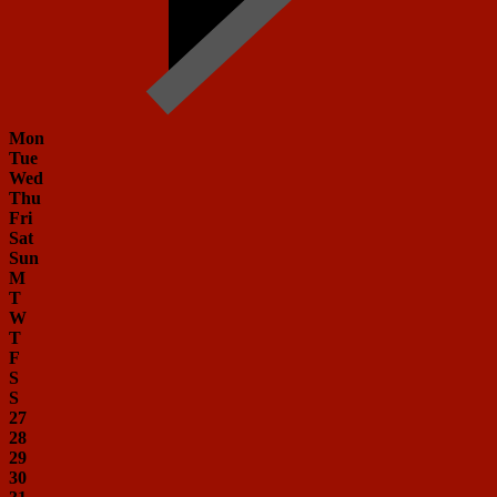
Mon
Tue
Wed
Thu
Fri
Sat
Sun
M
T
W
T
F
S
S
27
28
29
30