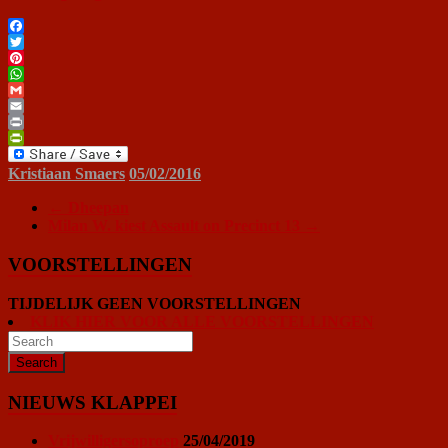
Facebook
Twitter
Pinterest
WhatsApp
Gmail
Email
Print
PrintFriendly
Kristiaan Smaers
05/02/2016
←
Dheepan
Milan W. kiest Assault on Precinct 13
→
VOORSTELLINGEN
TIJDELIJK GEEN VOORSTELLINGEN
KLIK HIER VOOR ALLE VOORSTELLINGEN
NIEUWS KLAPPEI
Vrijwilligersoproep
25/04/2019