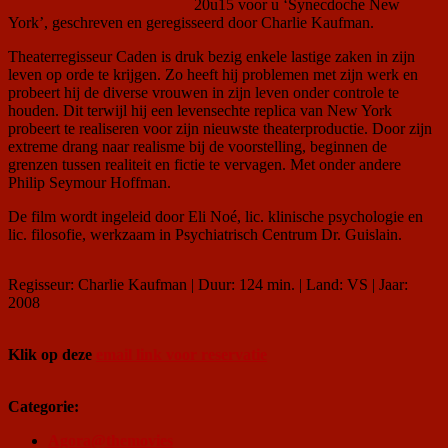
20u15 voor u ‘Synecdoche New
York’, geschreven en geregisseerd door Charlie Kaufman.
Theaterregisseur Caden is druk bezig enkele lastige zaken in zijn
leven op orde te krijgen. Zo heeft hij problemen met zijn werk en
probeert hij de diverse vrouwen in zijn leven onder controle te
houden. Dit terwijl hij een levensechte replica van New York
probeert te realiseren voor zijn nieuwste theaterproductie. Door zijn
extreme drang naar realisme bij de voorstelling, beginnen de
grenzen tussen realiteit en fictie te vervagen. Met onder andere
Philip Seymour Hoffman.
De film wordt ingeleid door Eli Noé, lic. klinische psychologie en
lic. filosofie, werkzaam in Psychiatrisch Centrum Dr. Guislain.
Regisseur: Charlie Kaufman | Duur: 124 min. | Land: VS | Jaar:
2008
Klik op deze
email link voor reservatie
Categorie:
Agora@themovies