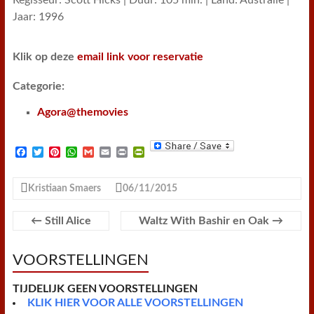
Regisseur: Scott Hicks | Duur: 105 min. | Land: Australië |
Jaar: 1996
Klik op deze
email link voor reservatie
Categorie:
Agora@themovies
F
T
P
W
G
E
P
P
a
w
i
h
m
m
r
r
c
i
n
a
a
a
i
i
e
t
t
t
i
i
n
n
Kristiaan Smaers
06/11/2015
b
t
e
s
l
l
t
t
o
e
r
A
F
o
r
e
p
r
←
Still Alice
Waltz With Bashir en Oak
→
k
s
p
i
t
e
n
VOORSTELLINGEN
d
l
y
TIJDELIJK GEEN VOORSTELLINGEN
KLIK HIER VOOR ALLE VOORSTELLINGEN