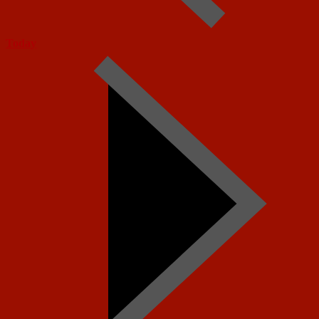
Today