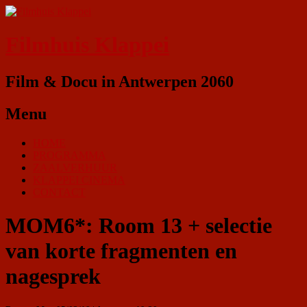
Filmhuis Klappei
Film & Docu in Antwerpen 2060
Menu
HOME
PROGRAMMA
ZAALVERHUUR
KLAPPEI CINEMA
CONTACT
MOM6*: Room 13 + selectie
van korte fragmenten en
nagesprek