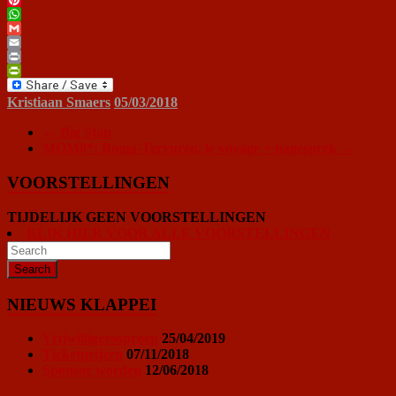
Pinterest
WhatsApp
Gmail
Email
Print
PrintFriendly
Kristiaan Smaers
05/03/2018
←
Big Stan
MOM8*: Boma-Tervuren, le voyage + nagesprek
→
VOORSTELLINGEN
TIJDELIJK GEEN VOORSTELLINGEN
KLIK HIER VOOR ALLE VOORSTELLINGEN
NIEUWS KLAPPEI
Vrijwilligersoproep
25/04/2019
Ticketprijzen
07/11/2018
Sponsor worden
12/06/2018