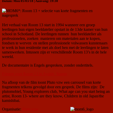
Datum: Mon 05/03/18 | Aanvang: 19:30
Het verhaal van Room 13 start in 1994 wanneer een groep
leerlingen hun eigen beeldatelier opstart in de 13de kamer van hun
school in Schotland. De leerlingen runnen hun beeldatelier als
professionelen, zoeken manieren om materialen aan te kopen,
fondsen te werven en stellen professionele volwassen kunstenaars
te werk in hun residentie met als doel hen met de leerlingen te laten
samenwerken. Intussen zijn er verschillende Room 13’s in de hele
wereld.
De documentaire is Engels gesproken, zonder ondertitels.
Filmpje over Room 13 in Ayalde, Spanje
Na afloop van de film toont Pluto vzw een carrousel van korte
fragmenten telkens gevolgd door een gesprek. De films zijn: De
plutomobiel, Young explorers club, What age can you start being an
artist, Room 13- where are they know, Children in old Japan/the
kamishibai.
Organisatie:
Pluto vzw