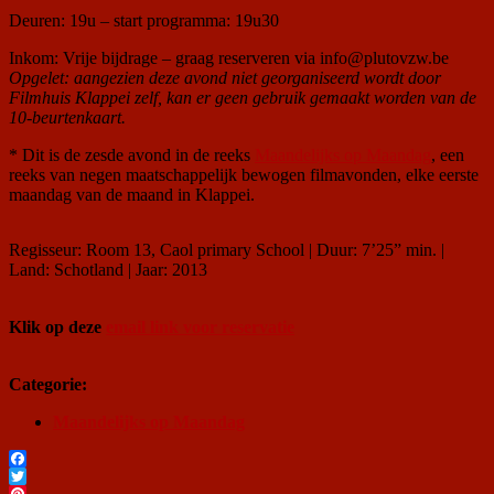
Deuren: 19u – start programma: 19u30
Inkom: Vrije bijdrage – graag reserveren via info@plutovzw.be
Opgelet: aangezien deze avond niet georganiseerd wordt door
Filmhuis Klappei zelf, kan er geen gebruik gemaakt worden van de
10-beurtenkaart.
* Dit is de zesde avond in de reeks
Maandelijks op Maandag
, een
reeks van negen maatschappelijk bewogen filmavonden, elke eerste
maandag van de maand in Klappei.
Regisseur: Room 13, Caol primary School | Duur: 7’25” min. |
Land: Schotland | Jaar: 2013
Klik op deze
email link voor reservatie
Categorie:
Maandelijks op Maandag
Facebook
Twitter