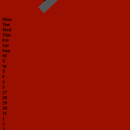
Mon
Tue
Wed
Thu
Fri
Sat
Sun
M
T
W
T
F
S
S
27
28
29
30
31
1
2
3