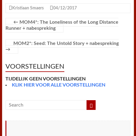
c
i
n
a
a
a
i
i
e
t
t
t
i
i
n
n
Kristiaan Smaers
04/12/2017
b
t
e
s
l
l
t
t
o
e
r
A
F
o
r
e
p
r
←
MOM4*: The Loneliness of the Long Distance
k
s
p
i
Runner + nabespreking
t
e
n
d
MOM2*: Seed: The Untold Story + nabespreking
l
→
y
VOORSTELLINGEN
TIJDELIJK GEEN VOORSTELLINGEN
KLIK HIER VOOR ALLE VOORSTELLINGEN