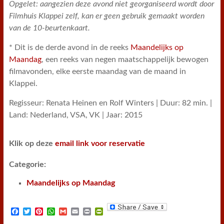
Opgelet: aangezien deze avond niet georganiseerd wordt door
Filmhuis Klappei zelf, kan er geen gebruik gemaakt worden
van de 10-beurtenkaart.
* Dit is de derde avond in de reeks
Maandelijks op
Maandag
, een reeks van negen maatschappelijk bewogen
filmavonden, elke eerste maandag van de maand in
Klappei.
Regisseur: Renata Heinen en Rolf Winters | Duur: 82 min. |
Land: Nederland, VSA, VK | Jaar: 2015
Klik op deze
email link voor reservatie
Categorie:
Maandelijks op Maandag
F
T
P
W
G
E
P
P
a
w
i
h
m
m
r
r