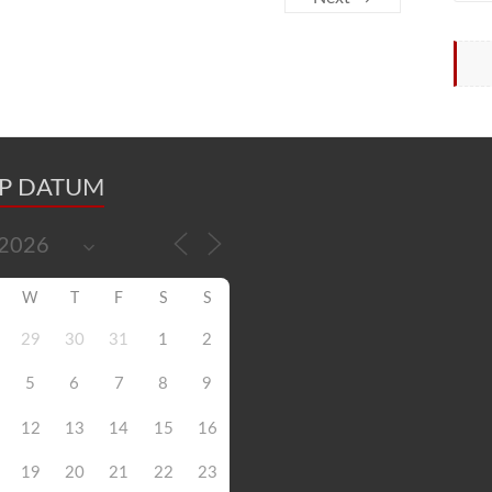
OP DATUM
W
T
F
S
S
29
30
31
1
2
5
6
7
8
9
12
13
14
15
16
19
20
21
22
23