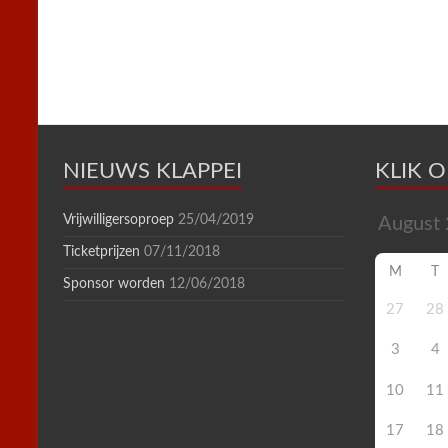
k
s
p
i
t
e
n
d
l
y
NIEUWS KLAPPEI
KLIK 
Vrijwilligersoproep
25/04/2019
Ticketprijzen
07/11/2018
M
T
Sponsor worden
12/06/2018
27
28
3
4
10
11
17
18