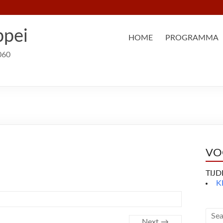
ppei
HOME
PROGRAMMA
060
VO
TIJ
K
Next →