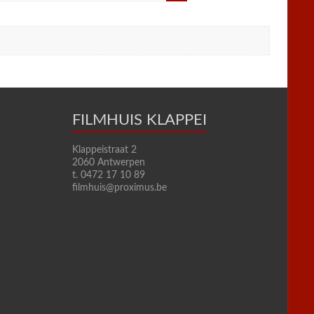
FILMHUIS KLAPPEI
Klappeistraat 2
2060 Antwerpen
t. 0472 17 10 89
filmhuis@proximus.be