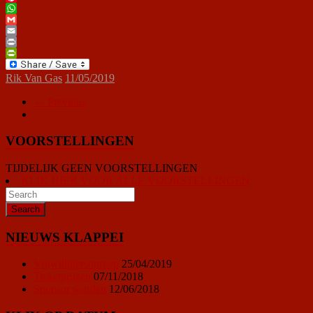
Pinterest
WhatsApp
Gmail
Email
Print
PrintFriendly
Rik Van Gas
11/05/2019
← Previous
VOORSTELLINGEN
TIJDELIJK GEEN VOORSTELLINGEN
KLIK HIER VOOR ALLE VOORSTELLINGEN
NIEUWS KLAPPEI
Vrijwilligersoproep
25/04/2019
Ticketprijzen
07/11/2018
Sponsor worden
12/06/2018