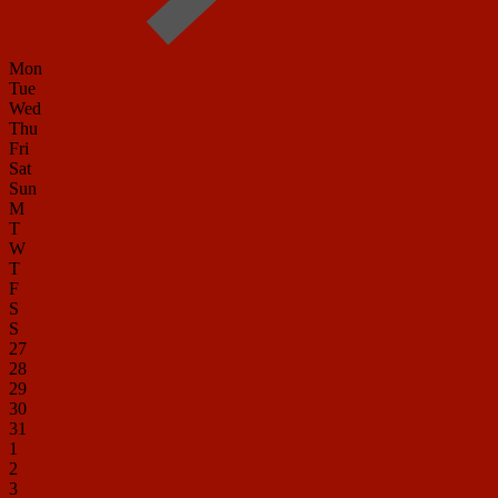
Mon
Tue
Wed
Thu
Fri
Sat
Sun
M
T
W
T
F
S
S
27
28
29
30
31
1
2
3