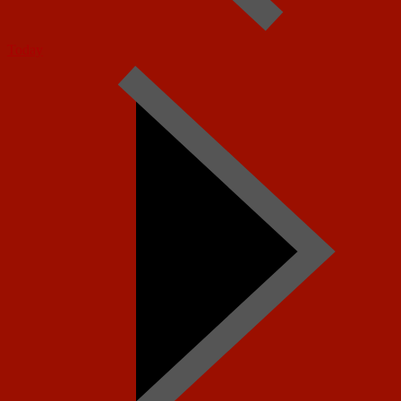
Today