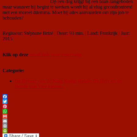
Op een dag krijgt hij een baan aangeboden
maar wanneer hij begint te werken wordt hij al vlug geconfronteerd
met een moreel dilemma. Moet hij alles aanvaarden om zijn job te
behouden?
Regisseur: Stéphane Brizé | Duur: 93 min. | Land: Frankrijk | Jaar:
2015
Klik op deze
email link voor reservatie
Categorie:
De Retour van de King Kong: Robbe De Hert en de
Bende van Vier kiezen...
Facebook
Twitter
Pinterest
WhatsApp
Gmail
Email
Print
PrintFriendly