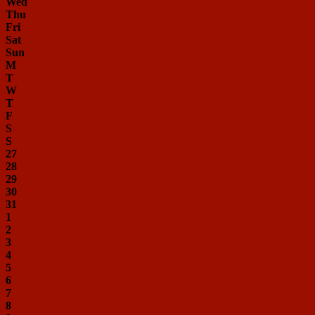
Wed
Thu
Fri
Sat
Sun
M
T
W
T
F
S
S
27
28
29
30
31
1
2
3
4
5
6
7
8