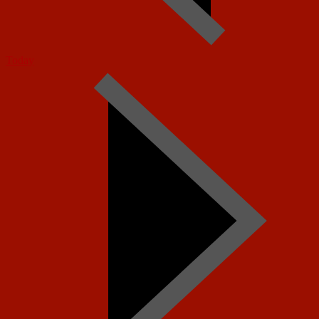
Today