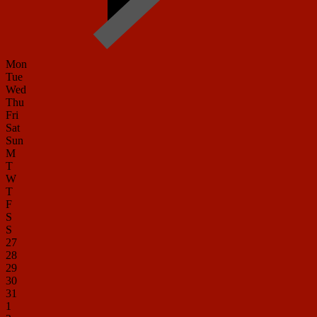
Mon
Tue
Wed
Thu
Fri
Sat
Sun
M
T
W
T
F
S
S
27
28
29
30
31
1