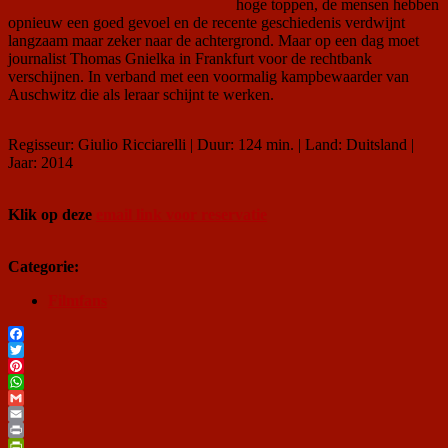
hoge toppen, de mensen hebben
opnieuw een goed gevoel en de recente geschiedenis verdwijnt
langzaam maar zeker naar de achtergrond. Maar op een dag moet
journalist Thomas Gnielka in Frankfurt voor de rechtbank
verschijnen. In verband met een voormalig kampbewaarder van
Auschwitz die als leraar schijnt te werken.
Regisseur: Giulio Ricciarelli | Duur: 124 min. | Land: Duitsland |
Jaar: 2014
Klik op deze
email link voor reservatie
Categorie:
Filmfans
Facebook
Twitter
Pinterest
WhatsApp
Gmail
Email
Print