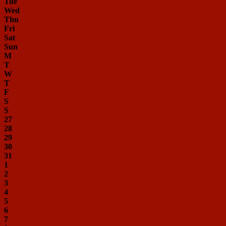
Tue
Wed
Thu
Fri
Sat
Sun
M
T
W
T
F
S
S
27
28
29
30
31
1
2
3
4
5
6
7