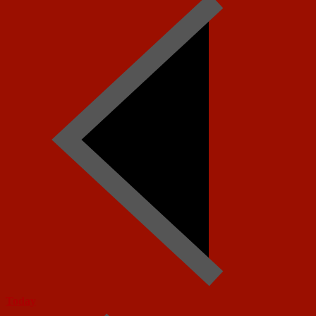
Today