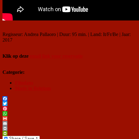
Regisseur: Andrea Pallaoro | Duur: 95 min. | Land: It/Fr/Be | Jaar:
2017
Klik op deze
email link voor reservatie
Categorie:
Filmfans
Made in Belgium
Facebook
Twitter
Pinterest
WhatsApp
Gmail
Email
Print
PrintFriendly