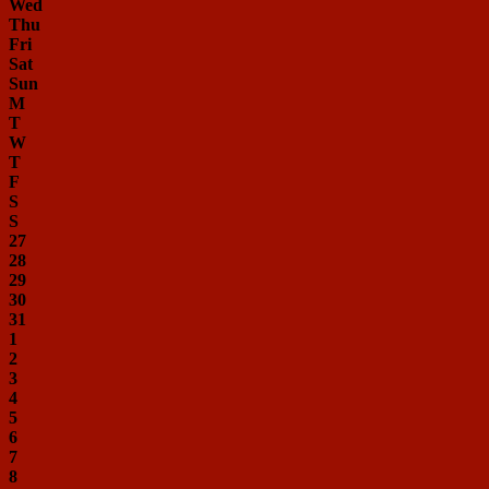
Wed
Thu
Fri
Sat
Sun
M
T
W
T
F
S
S
27
28
29
30
31
1
2
3
4
5
6
7
8