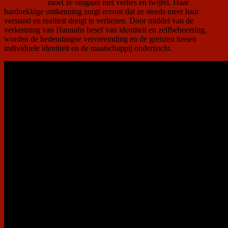
moet ze omgaan met verlies en twijfel. Haar
hardnekkige ontkenning zorgt ervoor dat ze steeds meer haar
verstand en realiteit dreigt te verliezen. Door middel van de
verkenning van Hannahs besef van identiteit en zelfbeheersing,
worden de hedendaagse vervreemding en de grenzen tussen
individuele identiteit en de maatschappij onderzocht.