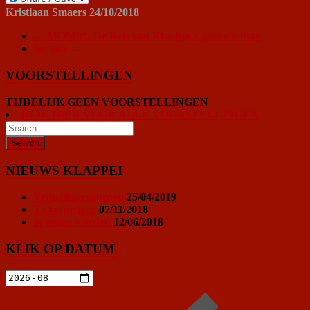
Kristiaan Smaers
24/10/2018
←
MOM9*: De Reis van Khadija + potluck iftar
Servais
→
VOORSTELLINGEN
TIJDELIJK GEEN VOORSTELLINGEN
KLIK HIER VOOR ALLE VOORSTELLINGEN
NIEUWS KLAPPEI
Vrijwilligersoproep
25/04/2019
Ticketprijzen
07/11/2018
Sponsor worden
12/06/2018
KLIK OP DATUM