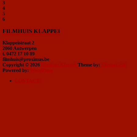
3
4
5
6
FILMHUIS KLAPPEI
Klappeistraat 2
2060 Antwerpen
t. 0472 17 10 89
filmhuis@proximus.be
Copyright © 2026
Filmhuis Klappei
Theme by:
ThemeGrill
Powered by:
WordPress
CONTACT