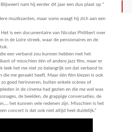
Blijweert nam hij eerder dit jaar een duo plaat op ”
andere muzikzanten, maar soms waagt hij zich aan een
. Het is een documentaire van Nicolas Philibert over
en in de Loire streek, waar de pensionaires en de
tuk.
lm die een verband zou kunnen hebben met het
ant of misschien één of andere jazz film, maar er
ijk leek het me niet zo belangrijk om dat verband te
 die me geraakt heeft. Maar één film kiezen is ook
et zo goed herinneren, buiten enkele scènes of
 geleden in de cinema had gezien en die me wel was
sonages, de beelden, de grappige conversaties, de
,… het kunnen vele redenen zijn. Misschien is het
en concert is dat ook niet altijd heel duidelijk.”