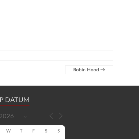
Robin Hood
→
OP DATUM
W
T
F
S
S