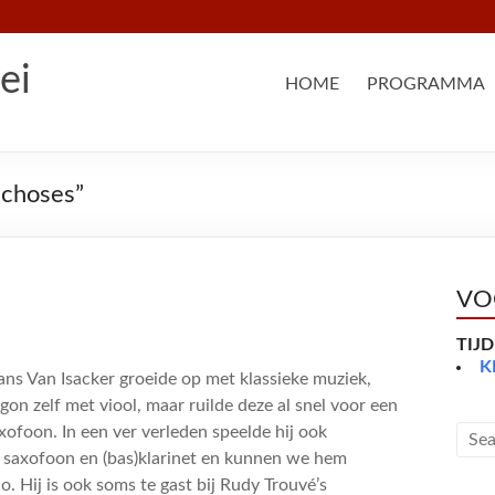
ei
HOME
PROGRAMMA
 choses”
VO
TIJ
K
ans Van Isacker groeide op met klassieke muziek,
gon zelf met viool, maar ruilde deze al snel voor een
xofoon. In een ver verleden speelde hij ook
j saxofoon en (bas)klarinet en kunnen we hem
o. Hij is ook soms te gast bij Rudy Trouvé’s