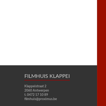
FILMHUIS KLAPPEI
Klappeistraat 2
2060 Antwerpen
t. 0472 17 10 89
filmhuis@proximus.be