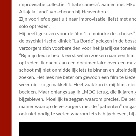
improvisatie collectief “I hate camera”. Samen met Elko 
Atlajala Land” verschenen bij Heavenhotel.
Zijn voorliefde gaat uit naar improvisatie, liefst met 
solo optreden.
Hij heeft gekozen voor de film “La moindre des choses”
de psychiatrische kliniek “La Borde” gelegen in de boss
verzorgers zich voorbereiden voor het jaarlijkse toneels
“Bij mijn keuze heb ik eerst willen zoeken naar een fi
optreden. Ik dacht aan een documentaire over een muzik
schoot mij niet onmiddellijk iets te binnen en uiteindel
zoeken. Het leek me beter om gewoon een film te kiezen
weer niet zo gemakkelijk. Heel vaak kan ik mij films ni
beelden. Maar onlangs zag ik LMDC terug, die ik jaren
bijgebleven. Moeilijk te zeggen waarom precies. De per
manier waarop de verzorgers met de “patiënten” omgaan
ook niet nodig te weten waarom iets is bijgebleven, bij e