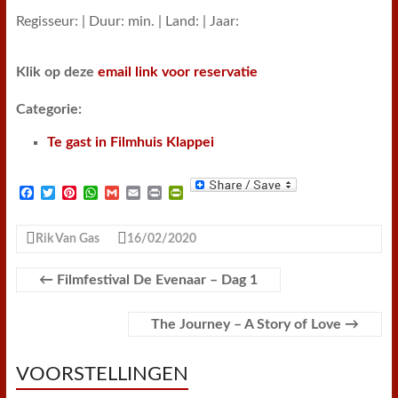
Regisseur: | Duur: min. | Land: | Jaar:
Klik op deze
email link voor reservatie
Categorie:
Te gast in Filmhuis Klappei
F
T
P
W
G
E
P
P
a
w
i
h
m
m
r
r
c
i
n
a
a
a
i
i
e
t
t
t
i
i
n
n
Rik Van Gas
16/02/2020
b
t
e
s
l
l
t
t
o
e
r
A
F
o
r
e
p
r
←
Filmfestival De Evenaar – Dag 1
k
s
p
i
t
e
n
The Journey – A Story of Love
→
d
l
y
VOORSTELLINGEN