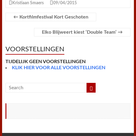
e
t
t
t
i
i
n
n
Kristiaan Smaers
09/04/2015
b
t
e
s
l
l
t
t
o
e
r
A
F
o
r
e
p
r
←
Kortfilmfestival Kort Geschoten
k
s
p
i
t
e
n
Elko Blijweert kiest ‘Double Team’
→
d
l
y
VOORSTELLINGEN
TIJDELIJK GEEN VOORSTELLINGEN
KLIK HIER VOOR ALLE VOORSTELLINGEN