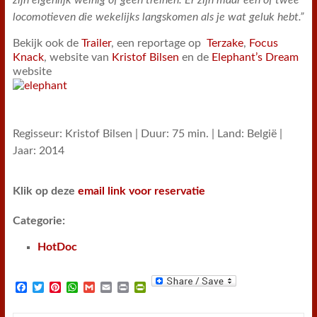
zijn eigenlijk weinig of geen treinen. Er zijn maar één of twee
locomotieven die wekelijks langskomen als je wat geluk hebt.”
Bekijk ook de
Trailer
, een reportage op
Terzake
,
Focus
Knack
, website van
Kristof Bilsen
en de
Elephant’s Dream
website
Regisseur: Kristof Bilsen | Duur: 75 min. | Land: België |
Jaar: 2014
Klik op deze
email link voor reservatie
Categorie:
HotDoc
F
T
P
W
G
E
P
P
a
w
i
h
m
m
r
r
c
i
n
a
a
a
i
i