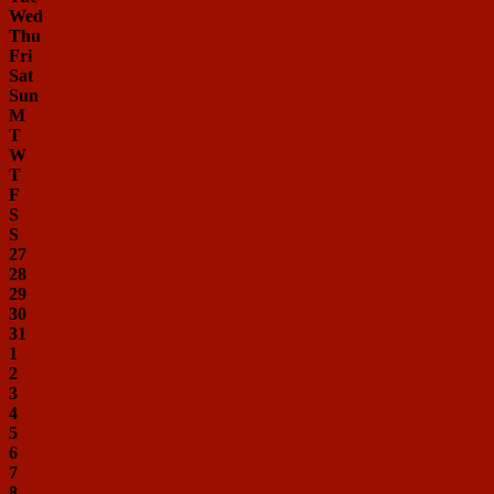
Wed
Thu
Fri
Sat
Sun
M
T
W
T
F
S
S
27
28
29
30
31
1
2
3
4
5
6
7
8