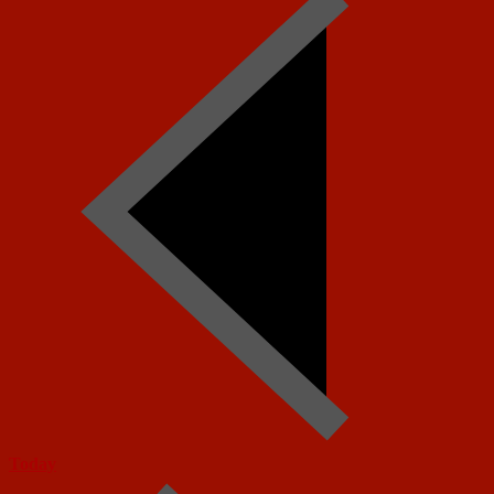
Today