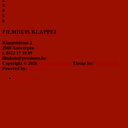
2
3
4
5
6
FILMHUIS KLAPPEI
Klappeistraat 2
2060 Antwerpen
t. 0472 17 10 89
filmhuis@proximus.be
Copyright © 2026
Filmhuis Klappei
Theme by:
ThemeGrill
Powered by:
WordPress
CONTACT