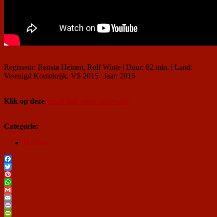
Regisseur: Renata Heinen, Rolf Winte | Duur: 82 min. | Land:
Verenigd Koninkrijk, VS 2015 | Jaar: 2016
Klik op deze
email link voor reservatie
Categorie:
HotDoc
Facebook
Twitter
Pinterest
WhatsApp
Gmail
Email
Print