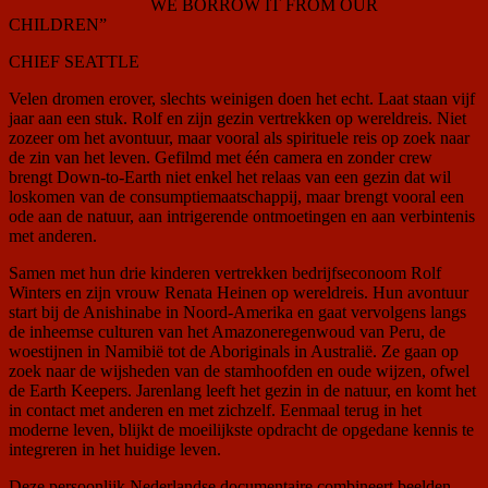
WE BORROW IT FROM OUR
CHILDREN”
CHIEF SEATTLE
Velen dromen erover, slechts weinigen doen het echt. Laat staan vijf
jaar aan een stuk. Rolf en zijn gezin vertrekken op wereldreis. Niet
zozeer om het avontuur, maar vooral als spirituele reis op zoek naar
de zin van het leven. Gefilmd met één camera en zonder crew
brengt Down-to-Earth niet enkel het relaas van een gezin dat wil
loskomen van de consumptiemaatschappij, maar brengt vooral een
ode aan de natuur, aan intrigerende ontmoetingen en aan verbintenis
met anderen.
Samen met hun drie kinderen vertrekken bedrijfseconoom Rolf
Winters en zijn vrouw Renata Heinen op wereldreis. Hun avontuur
start bij de Anishinabe in Noord-Amerika en gaat vervolgens langs
de inheemse culturen van het Amazoneregenwoud van Peru, de
woestijnen in Namibië tot de Aboriginals in Australië. Ze gaan op
zoek naar de wijsheden van de stamhoofden en oude wijzen, ofwel
de Earth Keepers. Jarenlang leeft het gezin in de natuur, en komt het
in contact met anderen en met zichzelf. Eenmaal terug in het
moderne leven, blijkt de moeilijkste opdracht de opgedane kennis te
integreren in het huidige leven.
Deze persoonlijk Nederlandse documentaire combineert beelden