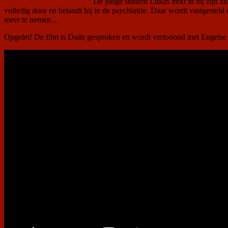
De jonge student Lukas trekt in bij zijn zu
volledig door en belandt hij in de psychiatrie. Daar wordt vastgesteld da
meer te nemen…
Opgelet! De film is Duits gesproken en wordt vertooond met Engelse o