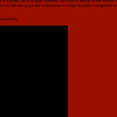
s in Keulen, om er te gaan studeren. Hij komt er terecht in een wereld va
t hij lijdt aan paranoïde schizofrenie en krijgt hij pillen voorgeschreven.
ndertitels.