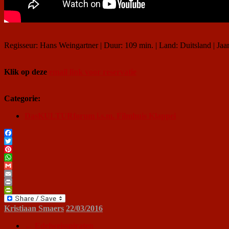
Regisseur: Hans Weingartner | Duur: 109 min. | Land: Duitsland | Jaa
Klik op deze
email link voor reservatie
Categorie:
DasKULTURforum i.s.m. Filmhuis Klappei
Facebook
Twitter
Pinterest
WhatsApp
Gmail
Email
Print
PrintFriendly
Kristiaan Smaers
22/03/2016
←
Edelweisspiraten