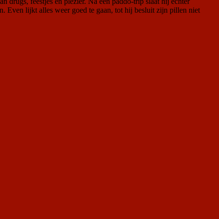
n drugs, feestjes en plezier. Na een paddo-trip slaat hij echter
 Even lijkt alles weer goed te gaan, tot hij besluit zijn pillen niet