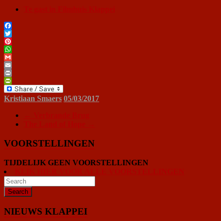
Te gast in Filmhuis Klappei
Facebook
Twitter
Pinterest
WhatsApp
Gmail
Email
Print
PrintFriendly
Kristiaan Smaers
05/03/2017
←
Verbrande Brug
The Land of Hope
→
VOORSTELLINGEN
TIJDELIJK GEEN VOORSTELLINGEN
KLIK HIER VOOR ALLE VOORSTELLINGEN
NIEUWS KLAPPEI