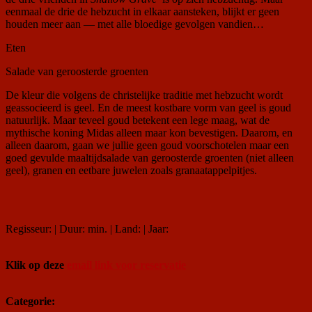
eenmaal de drie de hebzucht in elkaar aansteken, blijkt er geen
houden meer aan — met alle bloedige gevolgen vandien…
Eten
Salade van geroosterde groenten
De kleur die volgens de christelijke traditie met hebzucht wordt
geassocieerd is geel. En de meest kostbare vorm van geel is goud
natuurlijk. Maar teveel goud betekent een lege maag, wat de
mythische koning Midas alleen maar kon bevestigen. Daarom, en
alleen daarom, gaan we jullie geen goud voorschotelen maar een
goed gevulde maaltijdsalade van geroosterde groenten (niet alleen
geel), granen en eetbare juwelen zoals granaatappelpitjes.
Regisseur: | Duur: min. | Land: | Jaar:
Klik op deze
email link voor reservatie
Categorie: