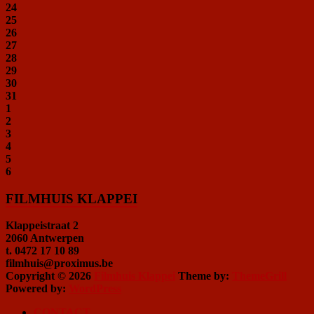
24
25
26
27
28
29
30
31
1
2
3
4
5
6
FILMHUIS KLAPPEI
Klappeistraat 2
2060 Antwerpen
t. 0472 17 10 89
filmhuis@proximus.be
Copyright © 2026
Filmhuis Klappei
Theme by:
ThemeGrill
Powered by:
WordPress
CONTACT