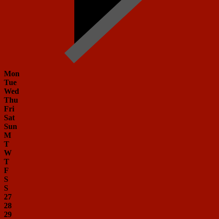
Mon
Tue
Wed
Thu
Fri
Sat
Sun
M
T
W
T
F
S
S
27
28
29