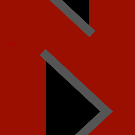
Today