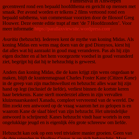
Filmfestival in Antwerpen
gecentreerd rond een bepaald hoofdthema en gericht op mensen met
smaak. Per avond worden er telkens 2 films vertoond rond een
bepaald subthema, van commentaar voorzien door de filosoof Greg
Houwer. Deze eerste editie trapt af met ‘de 7 Hoofdzonden’. Voor
meer informatie
https://parallaxviewsite.wordpress.com
.
Avaritia
(hebzucht). Iedereen kent de mythe van koning Midas. Als
koning Midas een wens mag doen van de god Dionysos, kiest hij
dat alles wat hij aanraakt in goud mag veranderen. Pas als hij zijn
eigen dochter en al het hem voorgezette voedsel in goud veranderd
ziet, begrijpt hij dat hij te hebzuchtig is geweest.
Anders dan koning Midas, die de kans krijgt zijn wens ongedaan te
maken, blijft de krantenmagnaat Charles Foster Kane (
Citizen Kane
)
in de greep van zijn machtswellust en hebzucht: alles waar hij zijn
hand op legt (inclusief de liefde), verliest binnen de kortste keren
haar betekenis. Kane sterft moederziel alleen in zijn vervallen
kluizenaarskasteel Xanadu, compleet vervreemd van de wereld. De
film zoekt een antwoord op de vraag waarom het zo gelopen is en
waarom Kane de slaaf bleef van zijn hebzucht. Het uiteindelijke
antwoord is schrijnend: Kanes hebzucht vindt haar wortels in een
ongelukkige jeugd en is eigenlijk één grote schreeuw om liefde.
Hebzucht kan ook op een veel trivialere manier groeien. Geen van
de drie vrienden in
Shallow Grave
is op zich hebzuchtig. Maar