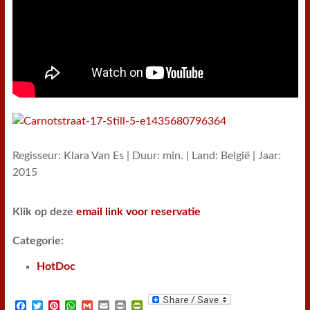
Regisseur: Klara Van Es | Duur: min. | Land: België | Jaar:
2015
Klik op deze
email link voor reservatie
Categorie:
HotDoc
F
T
P
W
G
E
P
P