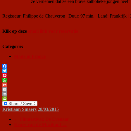
ze vernemen dat ze een brave katholieke jongen heeft
Regisseur: Philippe de Chauveron | Duur: 97 min. | Land: Frankrijk | 
Klik op deze
email link voor reservatie
Categorie:
Made in France
Facebook
Twitter
Pinterest
WhatsApp
Gmail
Email
Print
PrintFriendly
Kristiaan Smaers
28/03/2015
←
Filmfestival: De Evenaar
Keuze van de Muzikant
→