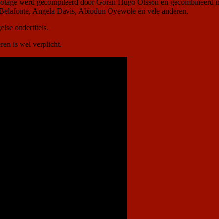
 footage werd gecompileerd door Göran Hugo Olsson en gecombineerd 
 Belafonte, Angela Davis, Abiodun Oyewole en vele anderen.
lse ondertitels.
en is wel verplicht.