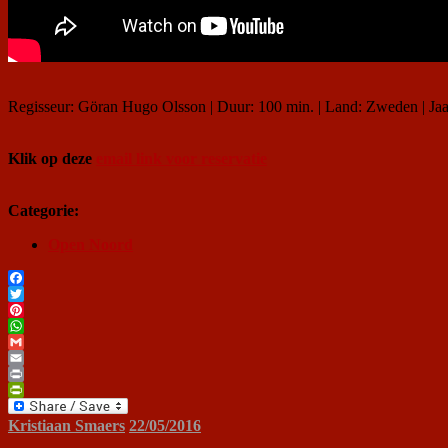
Regisseur: Göran Hugo Olsson | Duur: 100 min. | Land: Zweden | Jaa
Klik op deze
email link voor reservatie
Categorie:
Open Noord
Facebook
Twitter
Pinterest
WhatsApp
Gmail
Email
Print
PrintFriendly
Kristiaan Smaers
22/05/2016