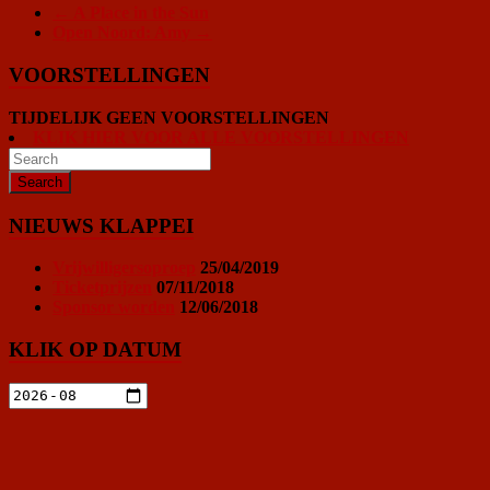
←
A Place in the Sun
Open Noord: Amy
→
VOORSTELLINGEN
TIJDELIJK GEEN VOORSTELLINGEN
KLIK HIER VOOR ALLE VOORSTELLINGEN
NIEUWS KLAPPEI
Vrijwilligersoproep
25/04/2019
Ticketprijzen
07/11/2018
Sponsor worden
12/06/2018
KLIK OP DATUM