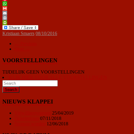
Pinterest
WhatsApp
Gmail
Email
Print
PrintFriendly
Kristiaan Smaers
08/10/2016
← Previous
Next →
VOORSTELLINGEN
TIJDELIJK GEEN VOORSTELLINGEN
KLIK HIER VOOR ALLE VOORSTELLINGEN
NIEUWS KLAPPEI
Vrijwilligersoproep
25/04/2019
Ticketprijzen
07/11/2018
Sponsor worden
12/06/2018