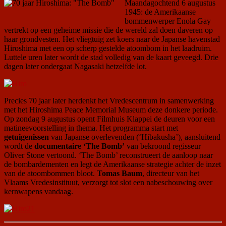
Maandagochtend 6 augustus
1945: de Amerikaanse
bommenwerper Enola Gay
vertrekt op een geheime missie die de wereld zal doen daveren op
haar grondvesten. Het vliegtuig zet koers naar de Japanse havenstad
Hiroshima met een op scherp gestelde atoombom in het laadruim.
Luttele uren later wordt de stad volledig van de kaart geveegd. Drie
dagen later ondergaat Nagasaki hetzelfde lot.
Precies 70 jaar later herdenkt het Vredescentrum in samenwerking
met het Hiroshima Peace Memorial Museum deze donkere periode.
Op zondag 9 augustus opent Filmhuis Klappei de deuren voor een
matineevoorstelling in thema. Het programma start met
getuigenissen
van Japanse overlevenden (‘Hibakusha’), aansluitend
wordt de
documentaire ‘The Bomb’
van bekroond regisseur
Oliver Stone vertoond. ‘The Bomb’ reconstrueert de aanloop naar
de bombardementen en legt de Amerikaanse strategie achter de inzet
van de atoombommen bloot.
Tomas Baum
, directeur van het
Vlaams Vredesinstituut, verzorgt tot slot een nabeschouwing over
kernwapens vandaag.