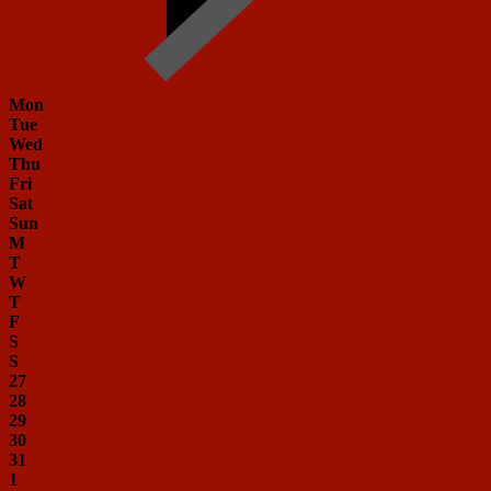
Mon
Tue
Wed
Thu
Fri
Sat
Sun
M
T
W
T
F
S
S
27
28
29
30
31
1