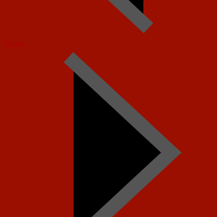
Today