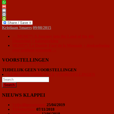
Pinterest
WhatsApp
Gmail
Email
Print
PrintFriendly
Kristiaan Smaers
09/08/2015
←
MOM7*: A Journey into the Land of the 4th
Dimension + nabespreking
MOM5*: La Double Face de la Monnaie + denkoefening
over geldloze economie
→
VOORSTELLINGEN
TIJDELIJK GEEN VOORSTELLINGEN
KLIK HIER VOOR ALLE VOORSTELLINGEN
NIEUWS KLAPPEI
Vrijwilligersoproep
25/04/2019
Ticketprijzen
07/11/2018
Sponsor worden
12/06/2018