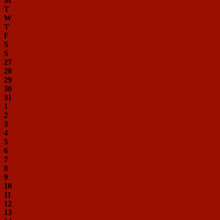
M
T
W
T
F
S
S
27
28
29
30
31
1
2
3
4
5
6
7
8
9
10
11
12
13