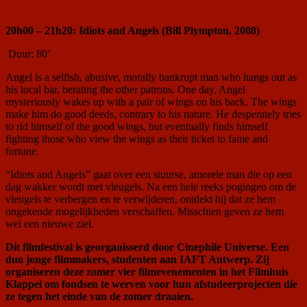
20h00 – 21h20: Idiots and Angels (Bill Plympton, 2008)
Duur: 80’
Angel is a selfish, abusive, morally bankrupt man who hangs out as
his local bar, berating the other patrons. One day, Angel
mysteriously wakes up with a pair of wings on his back. The wings
make him do good deeds, contrary to his nature. He desperately tries
to rid himself of the good wings, but eventually finds himself
fighting those who view the wings as their ticket to fame and
fortune.
“Idiots and Angels” gaat over een stuurse, amorele man die op een
dag wakker wordt met vleugels. Na een hele reeks pogingen om de
vleugels te verbergen en te verwijderen, ontdekt hij dat ze hem
ongekende mogelijkheden verschaffen. Misschien geven ze hem
wel een nieuwe ziel.
Dit filmfestival is georganisserd door Cinephile Universe. Een
duo jonge filmmakers, studenten aan IAFT Antwerp. Zij
organiseren deze zomer vier filmevenementen in het Filmhuis
Klappei om fondsen te werven voor hun afstudeerprojecten die
ze tegen het einde van de zomer draaien.