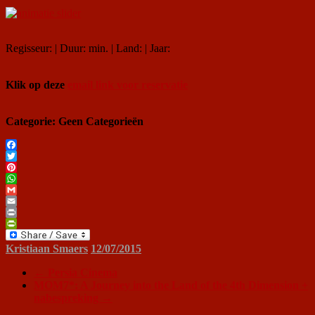
Regisseur: | Duur: min. | Land: | Jaar:
Klik op deze
email link voor reservatie
Categorie: Geen Categorieën
Facebook
Twitter
Pinterest
WhatsApp
Gmail
Email
Print
PrintFriendly
Kristiaan Smaers
12/07/2015
←
Persia Cinema
MOM7*: A Journey into the Land of the 4th Dimension +
nabespreking
→