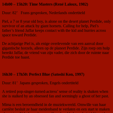
14h00 – 15h20: Time Masters (René Laloux, 1982)
Duur: 82’ Frans gesproken, Nederlands ondertiteld
Piel, a 7 or 8 year old boy, is alone on the desert planet Perdide, only
survivor of an attack by giant hornets. Calling for help, Piel’s
father’s friend Jaffar keeps contact with the kid and hurries across
space toward Perdide.
De achtjarige Piel is, als enige overlevende van een aanval door
gigantische horzels, alleen op de planeet Perdide. Zijn roep om hulp
bereikt Jaffar, de vriend van zijn vader, die zich door de ruimte naar
Perdide toe haast.
16h30 – 17h50: Perfect Blue (Satoshi Kon, 1997)
Duur: 81’ Japans gesproken, Engels ondertiteld
A retired pop-singer-turned-actress’ sense of reality is shaken when
she is stalked by an obsessed fan and seemingly a ghost of her past.
Mima is een beroemdheid in de muziekwereld. Omwille van haar
carrière besluit ze haar meidenband te verlaten en een start te maken