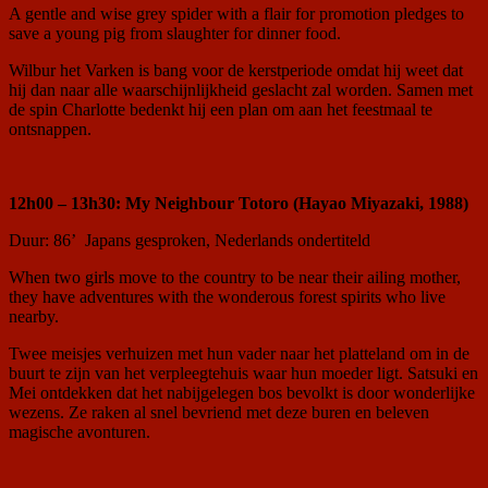
A gentle and wise grey spider with a flair for promotion pledges to
save a young pig from slaughter for dinner food.
Wilbur het Varken is bang voor de kerstperiode omdat hij weet dat
hij dan naar alle waarschijnlijkheid geslacht zal worden. Samen met
de spin Charlotte bedenkt hij een plan om aan het feestmaal te
ontsnappen.
12h00 – 13h30: My Neighbour Totoro (Hayao Miyazaki, 1988)
Duur: 86’ Japans gesproken, Nederlands ondertiteld
When two girls move to the country to be near their ailing mother,
they have adventures with the wonderous forest spirits who live
nearby.
Twee meisjes verhuizen met hun vader naar het platteland om in de
buurt te zijn van het verpleegtehuis waar hun moeder ligt. Satsuki en
Mei ontdekken dat het nabijgelegen bos bevolkt is door wonderlijke
wezens. Ze raken al snel bevriend met deze buren en beleven
magische avonturen.