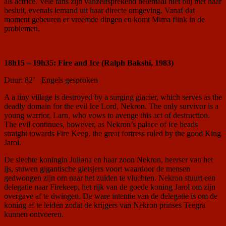
als actrice. Vele fans zijn vanzelfsprekend helemaal niet blij met haar
besluit, evenals iemand uit haar directe omgeving. Vanaf dat
moment gebeuren er vreemde dingen en komt Mima flink in de
problemen.
18h15 – 19h35: Fire and Ice (Ralph Bakshi, 1983)
Duur: 82’ Engels gesproken
A a tiny village is destroyed by a surging glacier, which serves as the
deadly domain for the evil Ice Lord, Nekron. The only survivor is a
young warrior, Larn, who vows to avenge this act of destruction.
The evil continues, however, as Nekron’s palace of ice heads
straight towards Fire Keep, the great fortress ruled by the good King
Jarol.
De slechte koningin Juliana en haar zoon Nekron, heerser van het
ijs, stuwen gigantische gletsjers voort waardoor de mensen
gedwongen zijn om naar het zuiden te vluchten. Nekron stuurt een
delegatie naar Firekeep, het rijk van de goede koning Jarol om zijn
overgave af te dwingen. De ware intentie van de delegatie is om de
koning af te leiden zodat de krijgers van Nekron prinses Teegra
kunnen ontvoeren.