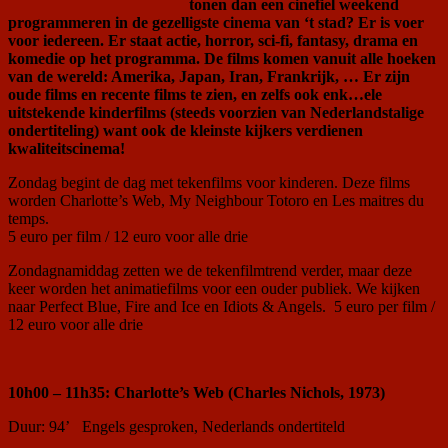
tonen dan een cinefiel weekend
programmeren in de gezelligste cinema van ‘t stad? Er is voer
voor iedereen. Er staat actie, horror, sci-fi, fantasy, drama en
komedie op het programma. De films komen vanuit alle hoeken
van de wereld: Amerika, Japan, Iran, Frankrijk, … Er zijn
oude films en recente films te zien, en zelfs ook enk
…
ele
uitstekende kinderfilms (steeds voorzien van Nederlandstalige
ondertiteling) want ook de kleinste kijkers verdienen
kwaliteitscinema!
Zondag begint de dag met tekenfilms voor kinderen. Deze films
worden Charlotte’s Web, My Neighbour Totoro en Les maitres du
temps.
5 euro per film / 12 euro voor alle drie
Zondagnamiddag zetten we de tekenfilmtrend verder, maar deze
keer worden het animatiefilms voor een ouder publiek. We kijken
naar Perfect Blue, Fire and Ice en Idiots & Angels. 5 euro per film /
12 euro voor alle drie
10h00 – 11h35: Charlotte’s Web (Charles Nichols, 1973)
Duur: 94’ Engels gesproken, Nederlands ondertiteld