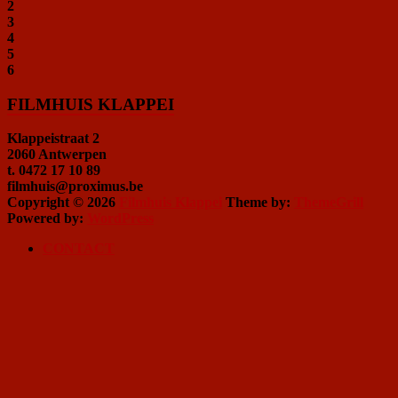
2
3
4
5
6
FILMHUIS KLAPPEI
Klappeistraat 2
2060 Antwerpen
t. 0472 17 10 89
filmhuis@proximus.be
Copyright © 2026
Filmhuis Klappei
Theme by:
ThemeGrill
Powered by:
WordPress
CONTACT