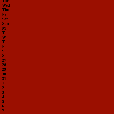
Tue
Wed
Thu
Fri
Sat
Sun
M
T
W
T
F
S
S
27
28
29
30
31
1
2
3
4
5
6
7