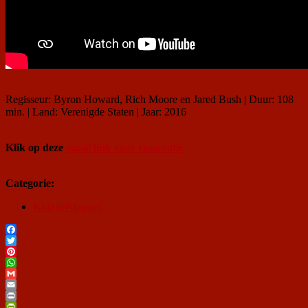
Regisseur: Byron Howard, Rich Moore en Jared Bush | Duur: 108
min. | Land: Verenigde Staten | Jaar: 2016
Klik op deze
email link voor reservatie
Categorie:
Kidz@Klappei
Facebook
Twitter
Pinterest
WhatsApp
Gmail
Email
Print