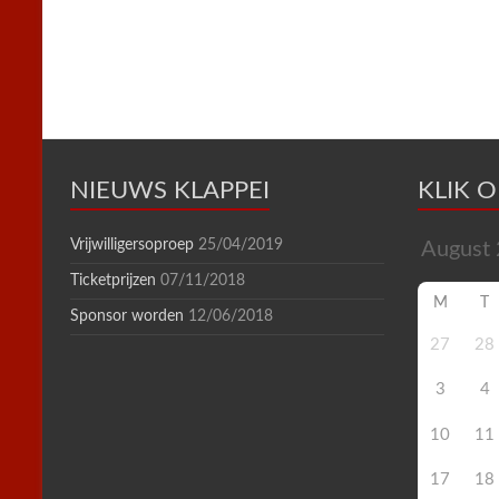
k
s
p
i
t
e
n
d
l
y
NIEUWS KLAPPEI
KLIK 
Vrijwilligersoproep
25/04/2019
Ticketprijzen
07/11/2018
M
T
Sponsor worden
12/06/2018
27
28
3
4
10
11
17
18