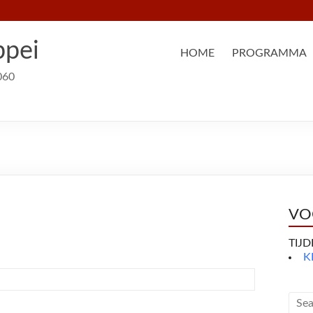
ppei
HOME
PROGRAMMA
060
VO
TIJ
K