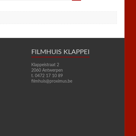
FILMHUIS KLAPPEI
Klappeistraat 2
2060 Antwerpen
t. 0472 17 10 89
filmhuis@proximus.be