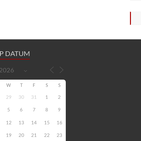
OP DATUM
W
T
F
S
S
29
30
31
1
2
5
6
7
8
9
12
13
14
15
16
19
20
21
22
23