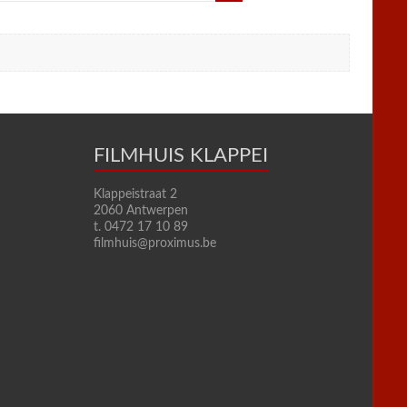
FILMHUIS KLAPPEI
Klappeistraat 2
2060 Antwerpen
t. 0472 17 10 89
filmhuis@proximus.be