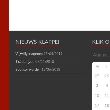
k
s
p
i
t
e
n
d
l
y
NIEUWS KLAPPEI
KLIK 
Vrijwilligersoproep
25/04/2019
Ticketprijzen
07/11/2018
M
T
Sponsor worden
12/06/2018
27
28
3
4
10
11
17
18