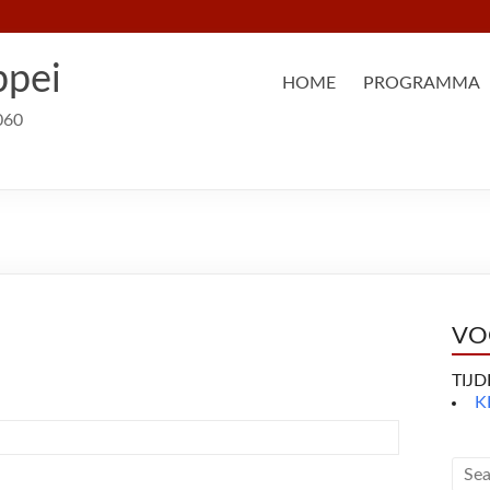
ppei
HOME
PROGRAMMA
060
VO
TIJ
K