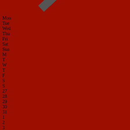
Mon
Tue
Wed
Thu
Fri
Sat
Sun
M
T
W
T
F
S
S
27
28
29
30
31
1
2
3