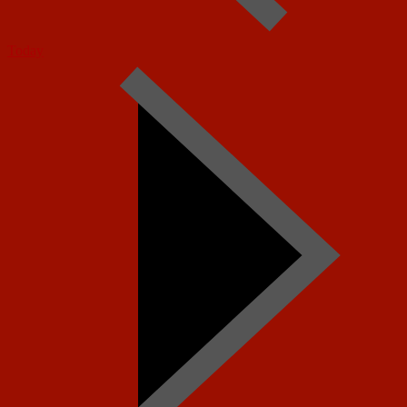
Today