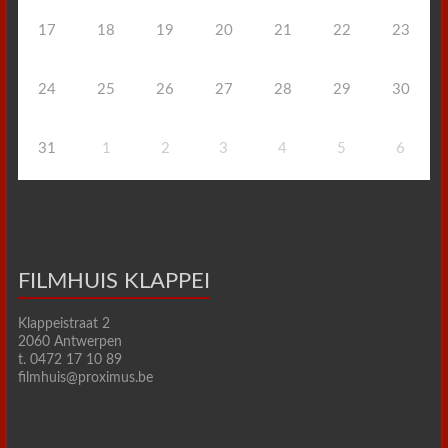
17
18
19
20
21
22
23
24
25
26
27
28
29
30
31
1
2
3
4
5
6
FILMHUIS KLAPPEI
Klappeistraat 2
2060 Antwerpen
t. 0472 17 10 89
filmhuis@proximus.be