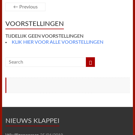
o
e
r
A
F
o
r
e
p
r
← Previous
k
s
p
i
t
e
n
VOORSTELLINGEN
d
l
y
TIJDELIJK GEEN VOORSTELLINGEN
KLIK HIER VOOR ALLE VOORSTELLINGEN
NIEUWS KLAPPEI