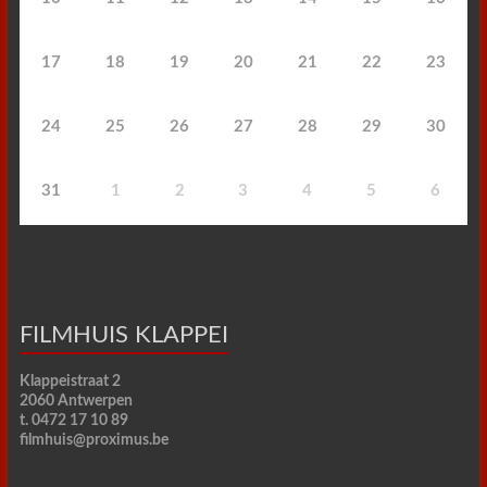
17
18
19
20
21
22
23
24
25
26
27
28
29
30
31
1
2
3
4
5
6
FILMHUIS KLAPPEI
Klappeistraat 2
2060 Antwerpen
t. 0472 17 10 89
filmhuis@proximus.be