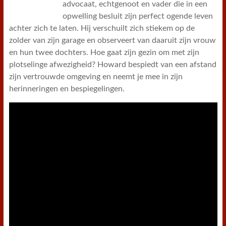
advocaat, echtgenoot en vader die in een
opwelling besluit zijn perfect ogende leven
achter zich te laten. Hij verschuilt zich stiekem op de
zolder van zijn garage en observeert van daaruit zijn vrouw
en hun twee dochters. Hoe gaat zijn gezin om met zijn
plotselinge afwezigheid? Howard bespiedt van een afstand
zijn vertrouwde omgeving en neemt je mee in zijn
herinneringen en bespiegelingen.