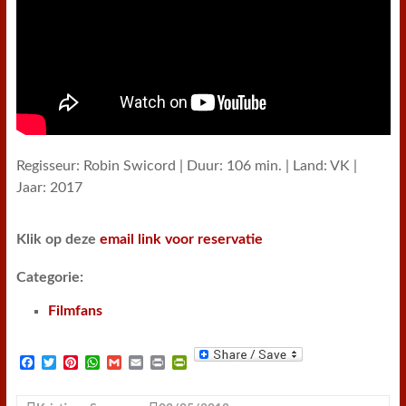
Regisseur: Robin Swicord | Duur: 106 min. | Land: VK |
Jaar: 2017
Klik op deze
email link voor reservatie
Categorie:
Filmfans
F
T
P
W
G
E
P
P
a
w
i
h
m
m
r
r
c
i
n
a
a
a
i
i