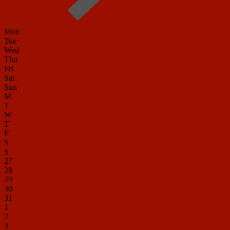
Mon
Tue
Wed
Thu
Fri
Sat
Sun
M
T
W
T
F
S
S
27
28
29
30
31
1
2
3