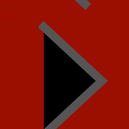
Today