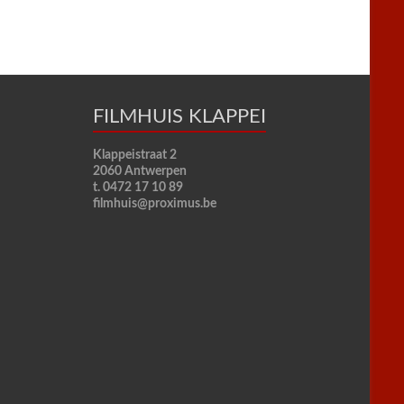
FILMHUIS KLAPPEI
Klappeistraat 2
2060 Antwerpen
t. 0472 17 10 89
filmhuis@proximus.be