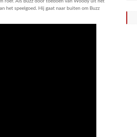
en roer. Als Buzz door toedoen van Woody uit het
van het speelgoed. Hij gaat naar buiten om Buzz