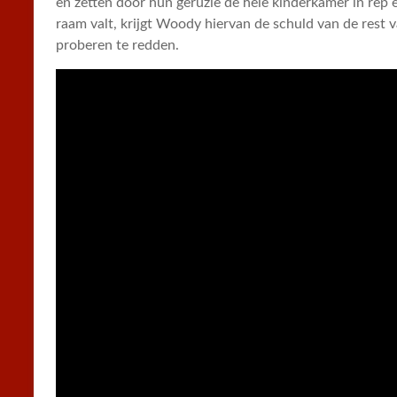
en zetten door hun geruzie de hele kinderkamer in rep 
raam valt, krijgt Woody hiervan de schuld van de rest 
proberen te redden.