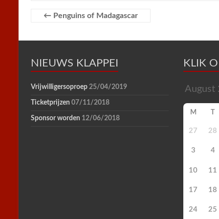
o
e
r
A
F
o
r
e
p
r
←
Penguins of Madagascar
k
s
p
i
t
e
n
d
l
NIEUWS KLAPPEI
y
KLIK 
Vrijwilligersoproep
25/04/2019
Ticketprijzen
07/11/2018
M
T
Sponsor worden
12/06/2018
27
28
3
4
10
11
17
18
24
25