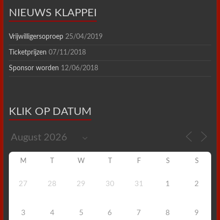
NIEUWS KLAPPEI
Vrijwilligersoproep
25/04/2019
Ticketprijzen
07/11/2018
Sponsor worden
12/06/2018
KLIK OP DATUM
M
T
W
T
F
S
S
27
28
29
30
31
1
2
3
4
5
6
7
8
9