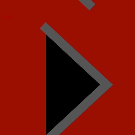
Today