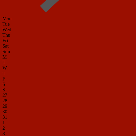
Mon
Tue
Wed
Thu
Fri
Sat
Sun
M
T
W
T
F
S
S
27
28
29
30
31
1
2
3