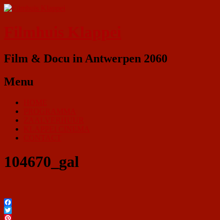
Filmhuis Klappei
Film & Docu in Antwerpen 2060
Menu
HOME
PROGRAMMA
ZAALVERHUUR
KLAPPEI CINEMA
CONTACT
104670_gal
Facebook
Twitter