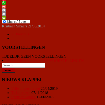
Pinterest
WhatsApp
Gmail
Email
Print
PrintFriendly
Kristiaan Smaers
21/05/2014
← Previous
VOORSTELLINGEN
TIJDELIJK GEEN VOORSTELLINGEN
KLIK HIER VOOR ALLE VOORSTELLINGEN
NIEUWS KLAPPEI
Vrijwilligersoproep
25/04/2019
Ticketprijzen
07/11/2018
Sponsor worden
12/06/2018