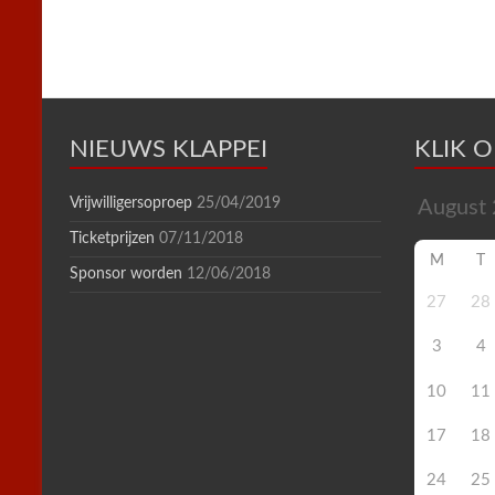
n
d
l
y
NIEUWS KLAPPEI
KLIK 
Vrijwilligersoproep
25/04/2019
Ticketprijzen
07/11/2018
M
T
Sponsor worden
12/06/2018
27
28
3
4
10
11
17
18
24
25