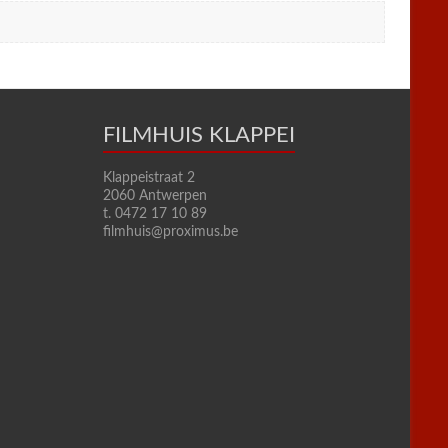
FILMHUIS KLAPPEI
Klappeistraat 2
2060 Antwerpen
t. 0472 17 10 89
filmhuis@proximus.be