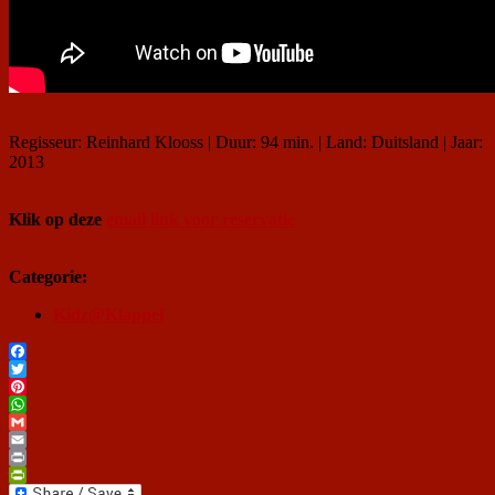
Regisseur: Reinhard Klooss | Duur: 94 min. | Land: Duitsland | Jaar:
2013
Klik op deze
email link voor reservatie
Categorie:
Kidz@Klappei
Facebook
Twitter
Pinterest
WhatsApp
Gmail
Email
Print
PrintFriendly