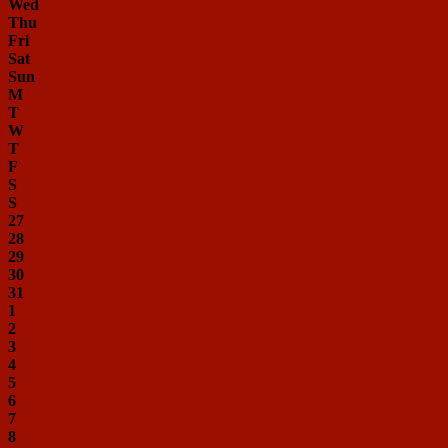
Wed
Thu
Fri
Sat
Sun
M
T
W
T
F
S
S
27
28
29
30
31
1
2
3
4
5
6
7
8