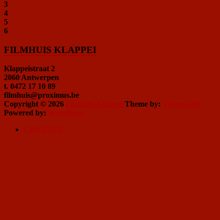
3
4
5
6
FILMHUIS KLAPPEI
Klappeistraat 2
2060 Antwerpen
t. 0472 17 10 89
filmhuis@proximus.be
Copyright © 2026
Filmhuis Klappei
Theme by:
ThemeGrill
Powered by:
WordPress
CONTACT