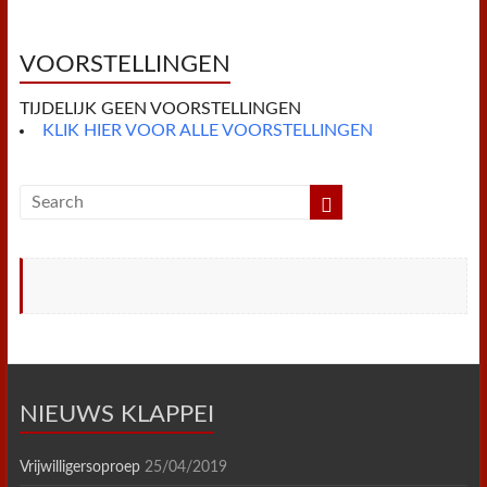
o
e
r
A
F
o
r
e
p
r
k
s
p
i
t
e
VOORSTELLINGEN
n
d
TIJDELIJK GEEN VOORSTELLINGEN
l
y
KLIK HIER VOOR ALLE VOORSTELLINGEN
NIEUWS KLAPPEI
Vrijwilligersoproep
25/04/2019