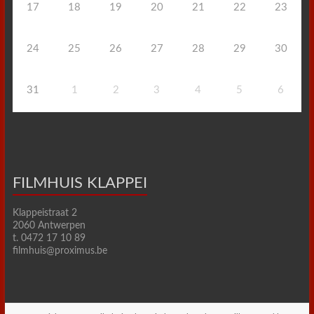
17
18
19
20
21
22
23
24
25
26
27
28
29
30
31
1
2
3
4
5
6
FILMHUIS KLAPPEI
Klappeistraat 2
2060 Antwerpen
t. 0472 17 10 89
filmhuis@proximus.be