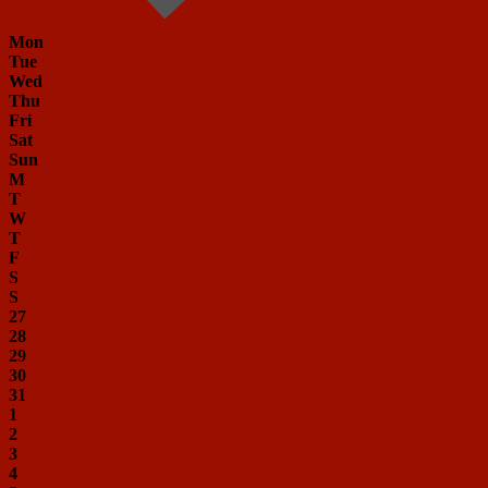
Mon
Tue
Wed
Thu
Fri
Sat
Sun
M
T
W
T
F
S
S
27
28
29
30
31
1
2
3
4