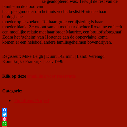
ze geadopteerd was. Terwijl de rest van de
familie na de dood van
haar pleegmoeder om het huis vecht, beslist Hortence haar
biologische
moeder op te zoeken. Tot haar grote verbijstering is haar
moeder blank. Ze woont samen met haar dochter Roxanne en heeft
een moeilijke relatie met haar broer Maurice, een bruiloftsfotograaf.
Zodra het ‘geheim’ van Hortence aan de oppervlakte komt,
komen er een heleboel andere familiegeheimen bovendrijven.
Regisseur: Mike Leigh | Duur: 142 min. | Land: Verenigd
Koninkrijk / Frankrijk | Jaar: 1996
Klik op deze
email link voor reservatie
Categorie:
Timotheus Project
Facebook
Twitter
Pinterest