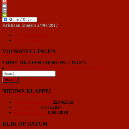
WhatsApp
Gmail
Email
Print
PrintFriendly
Kristiaan Smaers
24/04/2017
←
Suoni dal Sud
Toni Erdmann
→
VOORSTELLINGEN
TIJDELIJK GEEN VOORSTELLINGEN
KLIK HIER VOOR ALLE VOORSTELLINGEN
NIEUWS KLAPPEI
Vrijwilligersoproep
25/04/2019
Ticketprijzen
07/11/2018
Sponsor worden
12/06/2018
KLIK OP DATUM